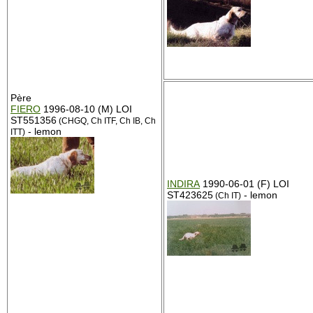
Père
FIERO
1996-08-10 (M) LOI
ST551356
(CHGQ, Ch ITF, Ch IB, Ch
- lemon
ITT)
INDIRA
1990-06-01 (F) LOI
ST423625
- lemon
(Ch IT)