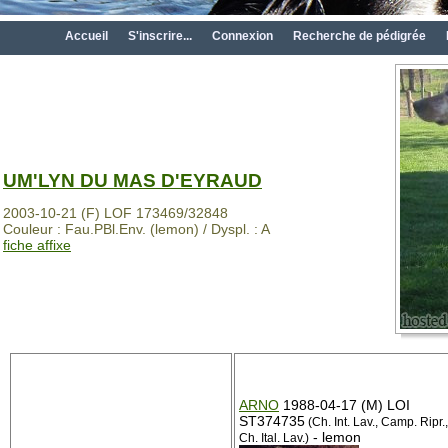
Accueil
S'inscrire...
Connexion
Recherche de pédigrée
UM'LYN DU MAS D'EYRAUD
2003-10-21 (F) LOF 173469/32848
Couleur : Fau.PBl.Env. (lemon) / Dyspl. : A
fiche affixe
ARNO
1988-04-17 (M) LOI
ST374735
(Ch. Int. Lav., Camp. Ripr.,
- lemon
Ch. Ital. Lav.)