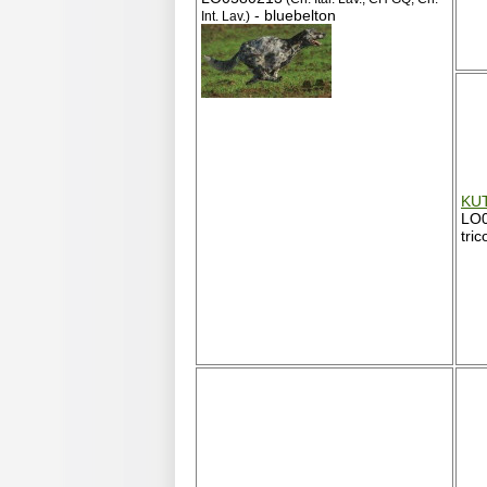
- bluebelton
Int. Lav.)
KU
LO
tric