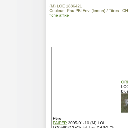
(M) LOE 1886421
Couleur : Fau.PBl.Env. (lemon) / Titres : 
fiche affixe
OR
LO
blu
Père
PAIPER
2005-01-10 (M) LOI
LO0580213
(Ch. Ital. Lav., CH GQ, Ch.