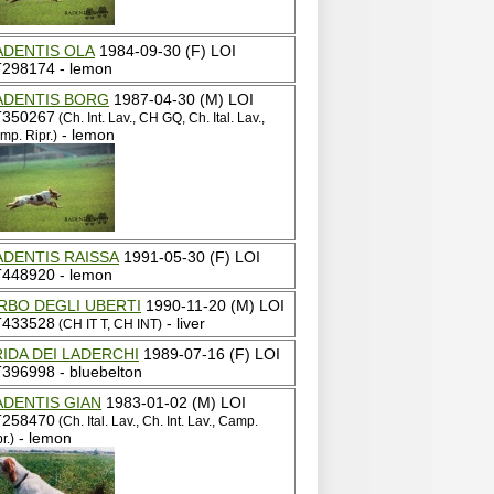
ADENTIS OLA
1984-09-30 (F) LOI
298174 - lemon
ADENTIS BORG
1987-04-30 (M) LOI
T350267
(Ch. Int. Lav., CH GQ, Ch. Ital. Lav.,
- lemon
mp. Ripr.)
ADENTIS RAISSA
1991-05-30 (F) LOI
448920 - lemon
RBO DEGLI UBERTI
1990-11-20 (M) LOI
T433528
- liver
(CH IT T, CH INT)
IDA DEI LADERCHI
1989-07-16 (F) LOI
396998 - bluebelton
ADENTIS GIAN
1983-01-02 (M) LOI
T258470
(Ch. Ital. Lav., Ch. Int. Lav., Camp.
- lemon
r.)