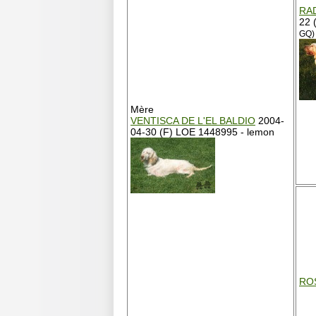
RA
22 
GQ)
Mère
VENTISCA DE L'EL BALDIO
2004-
04-30 (F) LOE 1448995 - lemon
RO