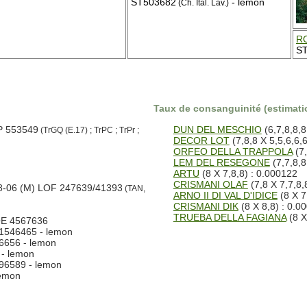
ST503682
- lemon
(Ch. Ital. Lav.)
R
ST
Taux de consanguinité (estimatio
P 553549
DUN DEL MESCHIO
(6,7,8,8,8
(TrGQ (E.17) ; TrPC ; TrPr ;
DECOR LOT
(7,8,8 X 5,5,6,6,6
ORFEO DELLA TRAPPOLA
(7,
LEM DEL RESEGONE
(7,7,8,8
ARTU
(8 X 7,8,8) : 0.000122
CRISMANI OLAF
(7,8 X 7,7,8,
-06 (M) LOF 247639/41393
(TAN,
ARNO II DI VAL D'IDICE
(8 X 7
CRISMANI DIK
(8 X 8,8) : 0.0
TRUEBA DELLA FAGIANA
(8 X
OE 4567636
1546465 - lemon
6656 - lemon
- lemon
96589 - lemon
lemon