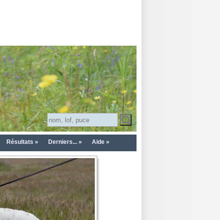
Résultats »
Derniers... »
Aide »