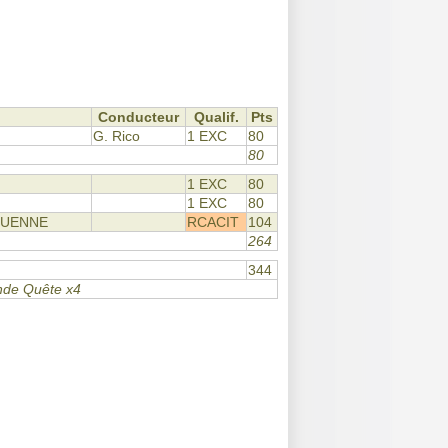
Conducteur
Qualif.
Pts
G. Rico
1 EXC
80
80
1 EXC
80
1 EXC
80
QUENNE
RCACIT
104
264
344
ande Quête x4