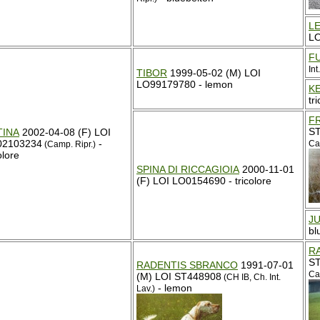
L
LO
F
Int
TIBOR
1999-05-02 (M) LOI
LO99179780 - lemon
K
tr
FR
S
TINA
2002-04-08 (F) LOI
02103234
-
Ca
(Camp. Ripr.)
olore
SPINA DI RICCAGIOIA
2000-11-01
(F) LOI LO0154690 - tricolore
J
bl
R
S
RADENTIS SBRANCO
1991-07-01
Ca
(M) LOI ST448908
(CH IB, Ch. Int.
- lemon
Lav.)