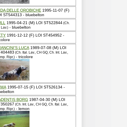
EDA DELLE OROBICHE
1995-11-07 (F)
I ST544313 - bluebelton
ULL
1995-04-21 (M) LOI ST522844
(Ch.
- bluebelton
. Lav.)
ETY
1991-12-12 (F) LOI ST454952 -
icolore
ANCINI'S LUCA
1989-07-08 (M) LOI
T404483
(Ch. Ital. Lav., CH GQ, Ch. Int. Lav.,
- tricolore
mp. Ripr.)
UMA
1995-07-15 (F) LOI ST526134 -
uebelton
ADENTIS BORG
1987-04-30 (M) LOI
T350267
(Ch. Int. Lav., CH GQ, Ch. Ital. Lav.,
- lemon
mp. Ripr.)