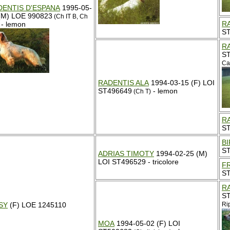
DENTIS D'ESPANA
1995-05-
(M) LOE 990823
(Ch IT B, Ch
R
- lemon
ST
R
S
Ca
RADENTIS ALA
1994-03-15 (F) LOI
ST496649
- lemon
(Ch T)
R
ST
BI
S
ADRIAS TIMOTY
1994-02-25 (M)
LOI ST496529 - tricolore
FR
ST
R
S
SY
(F) LOE 1245110
Rip
MOA
1994-05-02 (F) LOI