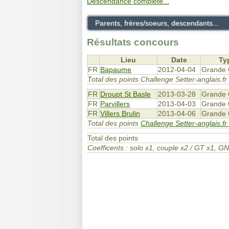
Descendance complète...
Parents, frères/soeurs, descendants...
Résultats concours
Lieu
Date
Ty
FR
Bapaume
2012-04-04
Grande 
Total des points Challenge Setter-anglais.f
FR
Droupt St Basle
2013-03-28
Grande 
FR
Parvillers
2013-04-03
Grande 
FR
Villers Brulin
2013-04-06
Grande 
Total des points
Challenge Setter-anglais.fr
Total des points
Coefficents : solo x1, couple x2 / GT x1,