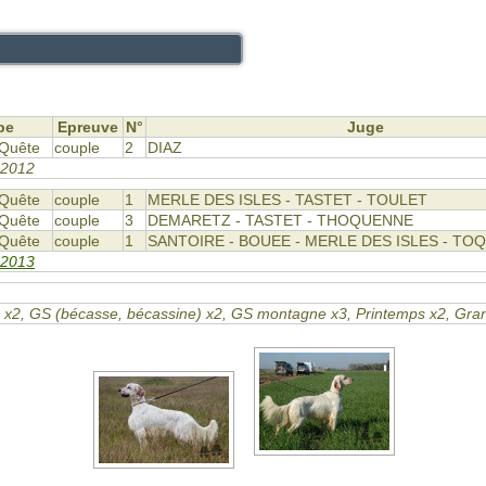
pe
Epreuve
N°
Juge
Quête
couple
2
DIAZ
r 2012
Quête
couple
1
MERLE DES ISLES - TASTET - TOULET
Quête
couple
3
DEMARETZ - TASTET - THOQUENNE
Quête
couple
1
SANTOIRE - BOUEE - MERLE DES ISLES - TO
 2013
 GN x2, GS (bécasse, bécassine) x2, GS montagne x3, Printemps x2, Gr