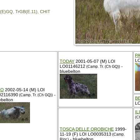
CH(E)GQ, TrGB(E.11), CHIT
PA
LO
TODAY
2001-05-07 (M) LOI
LO01146212
-
(Camp. Tr. (Ch GQ))
bluebelton
IO
2002-05-14 (M) LOI
02116390
-
(Camp. Tr. (Ch GQ))
BE
ebelton
LO
IL
(Ch
TOSCA DELLE OROBICHE
1999-
11-19 (F) LOI LO0035313
(Camp.
- bluebelton
Ripr.)