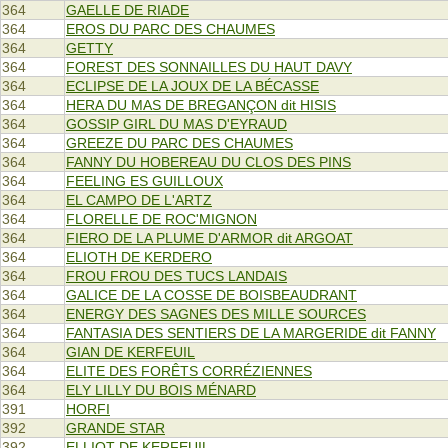
364
GAELLE DE RIADE
364
EROS DU PARC DES CHAUMES
364
GETTY
364
FOREST DES SONNAILLES DU HAUT DAVY
364
ECLIPSE DE LA JOUX DE LA BÉCASSE
364
HERA DU MAS DE BREGANÇON dit HISIS
364
GOSSIP GIRL DU MAS D'EYRAUD
364
GREEZE DU PARC DES CHAUMES
364
FANNY DU HOBEREAU DU CLOS DES PINS
364
FEELING ES GUILLOUX
364
EL CAMPO DE L'ARTZ
364
FLORELLE DE ROC'MIGNON
364
FIERO DE LA PLUME D'ARMOR dit ARGOAT
364
ELIOTH DE KERDERO
364
FROU FROU DES TUCS LANDAIS
364
GALICE DE LA COSSE DE BOISBEAUDRANT
364
ENERGY DES SAGNES DES MILLE SOURCES
364
FANTASIA DES SENTIERS DE LA MARGERIDE dit FANNY
364
GIAN DE KERFEUIL
364
ELITE DES FORÊTS CORRÉZIENNES
364
ELY LILLY DU BOIS MÉNARD
391
HORFI
392
GRANDE STAR
392
ELLIOT DE KERFEUIL