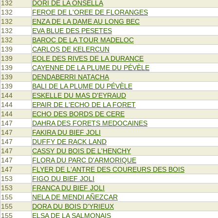
132
DORI DE LA ONSELLA
132
FEROE DE L'OREE DE FLORANGES
132
ENZA DE LA DAME AU LONG BEC
132
EVA BLUE DES PESETES
132
BAROC DE LA TOUR MADELOC
139
CARLOS DE KELERCUN
139
EOLE DES RIVES DE LA DURANCE
139
CAYENNE DE LA PLUME DU PÉVÈLE
139
DENDABERRI NATACHA
139
BALI DE LA PLUME DU PÉVÈLE
144
ESKELLE DU MAS D'EYRAUD
144
EPAIR DE L'ECHO DE LA FORET
144
ECHO DES BORDS DE CERE
147
DAHRA DES FORETS MEDOCAINES
147
FAKIRA DU BIEF JOLI
147
DUFFY DE RACK LAND
147
CASSY DU BOIS DE L'HENCHY
147
FLORA DU PARC D'ARMORIQUE
147
FLYER DE L'ANTRE DES COUREURS DES BOIS
153
FIGO DU BIEF JOLI
153
FRANCA DU BIEF JOLI
155
NELA DE MENDI AÑEZCAR
155
DORA DU BOIS D'YRIEUX
155
ELSA DE LA SALMONAIS