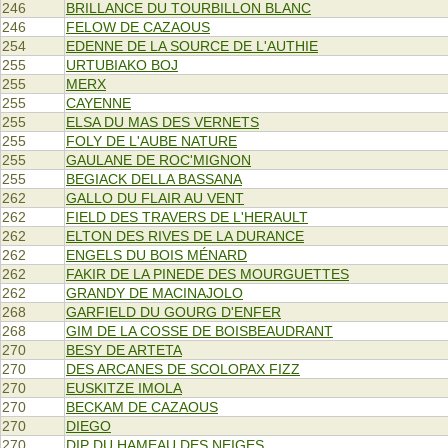
246
BRILLANCE DU TOURBILLON BLANC
246
FELOW DE CAZAOUS
254
EDENNE DE LA SOURCE DE L'AUTHIE
255
URTUBIAKO BOJ
255
MERX
255
CAYENNE
255
ELSA DU MAS DES VERNETS
255
FOLY DE L'AUBE NATURE
255
GAULANE DE ROC'MIGNON
255
BEGIACK DELLA BASSANA
262
GALLO DU FLAIR AU VENT
262
FIELD DES TRAVERS DE L'HERAULT
262
ELTON DES RIVES DE LA DURANCE
262
ENGELS DU BOIS MÉNARD
262
FAKIR DE LA PINEDE DES MOURGUETTES
262
GRANDY DE MACINAJOLO
268
GARFIELD DU GOURG D'ENFER
268
GIM DE LA COSSE DE BOISBEAUDRANT
270
BESY DE ARTETA
270
DES ARCANES DE SCOLOPAX FIZZ
270
EUSKITZE IMOLA
270
BECKAM DE CAZAOUS
270
DIEGO
270
DIP DU HAMEAU DES NEIGES