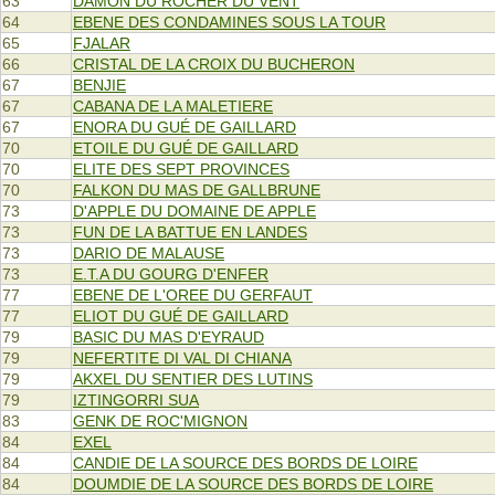
63
DAMON DU ROCHER DU VENT
64
EBENE DES CONDAMINES SOUS LA TOUR
65
FJALAR
66
CRISTAL DE LA CROIX DU BUCHERON
67
BENJIE
67
CABANA DE LA MALETIERE
67
ENORA DU GUÉ DE GAILLARD
70
ETOILE DU GUÉ DE GAILLARD
70
ELITE DES SEPT PROVINCES
70
FALKON DU MAS DE GALLBRUNE
73
D'APPLE DU DOMAINE DE APPLE
73
FUN DE LA BATTUE EN LANDES
73
DARIO DE MALAUSE
73
E.T.A DU GOURG D'ENFER
77
EBENE DE L'OREE DU GERFAUT
77
ELIOT DU GUÉ DE GAILLARD
79
BASIC DU MAS D'EYRAUD
79
NEFERTITE DI VAL DI CHIANA
79
AKXEL DU SENTIER DES LUTINS
79
IZTINGORRI SUA
83
GENK DE ROC'MIGNON
84
EXEL
84
CANDIE DE LA SOURCE DES BORDS DE LOIRE
84
DOUMDIE DE LA SOURCE DES BORDS DE LOIRE