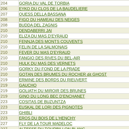
204
GORIA DU VAL DE TORBIA
206
EYKO DU CLOS DE LA BAUDELIERE
207
QUESS DELLA BASSANA
208
FIGO DU HAMEAU DES NEIGES
208
BUDDA DEL ZAGNIS
210
DENDABERRI JAI
210
ELIZA DU MAS D'EYRAUD
210
FENNJA DES MONTS COUVENTS
210
FELIN DE LA SALMONAIS
210
FEVER DU MAS D'EYRAUD
210
FANGIO DES RIVES DU BEL-AIR
210
HULK DU MAS DES VERNETS
210
GORKY DU FOND DE LA PRADE
210
GOTAN DES BRUMES DU ROCHER dit GHOST
219
ERMINE DES BORDS DU RIEUVERT
219
GAUCHO
219
GOLIATH DU MIROIR DES BRUNES
219
GINO DU LONG BEC D'ENCHANET
223
COSITAS DE BUZUNTZA
223
EUSKAL DE LORI DES PIGNOTES
223
GHIBLI
223
EROS DU BOIS DE L'HENCHY
227
FLY DE LA TOUR MADELOC
227
ALTESSE DU TOURBILLON BLANC