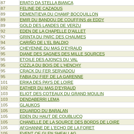
87
ERATO DA STELLA BIANCA
87
FELINE DE CAZAOUS
89
DEMENTIEVA DU CHAMP BOCQUILLON
89
EMIR DU BANDOU DE COUFFINS dit EDDY
89
GOLD DES LANDES DE VERZU
92
EDEN DE LA CHAPELLE D'AILLET
92
GRINTA DU PARC DES CHAUMES
94
CARIÑO DE L'EL BALDIO
95
CHEYENNE DU MAS D'EYRAUD
95
DIANE DES SAGNES DES MILLE SOURCES
95
ETOILE DES AJONCS DU VAL
95
CIZZLA DU BOIS DE L'HENCHY
95
CRACK DU FER SERVADOU
95
FABIA DU FIEF DE LA GARENNE
101
ERIKA DES PAYS DE LOIRE
102
EATHER DU MAS D'EYRAUD
103
ELIOT DES COTEAUX DU GRAND MOULIN
103
DENDABERRI LEMA
105
GLAUKOS
105
EDUARDO DU BARALAN
105
EDEN DU HAUT DE COUBLUCQ
105
CHANELLE DE LA SOURCE DES BORDS DE LOIRE
105
AFGHANNE DE L'ECHO DE LA FORET
105
EVENT OF GLEN SHEALLAG