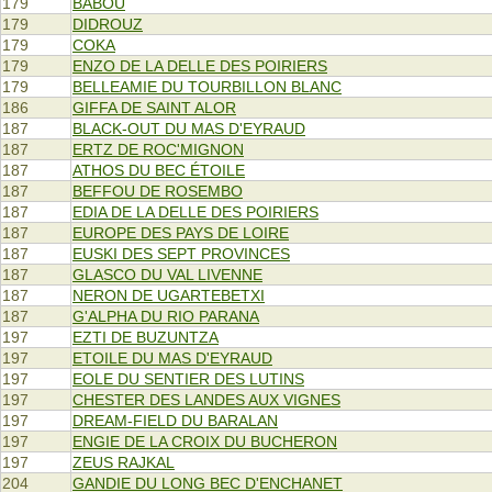
179
BABOU
179
DIDROUZ
179
COKA
179
ENZO DE LA DELLE DES POIRIERS
179
BELLEAMIE DU TOURBILLON BLANC
186
GIFFA DE SAINT ALOR
187
BLACK-OUT DU MAS D'EYRAUD
187
ERTZ DE ROC'MIGNON
187
ATHOS DU BEC ÉTOILE
187
BEFFOU DE ROSEMBO
187
EDIA DE LA DELLE DES POIRIERS
187
EUROPE DES PAYS DE LOIRE
187
EUSKI DES SEPT PROVINCES
187
GLASCO DU VAL LIVENNE
187
NERON DE UGARTEBETXI
187
G'ALPHA DU RIO PARANA
197
EZTI DE BUZUNTZA
197
ETOILE DU MAS D'EYRAUD
197
EOLE DU SENTIER DES LUTINS
197
CHESTER DES LANDES AUX VIGNES
197
DREAM-FIELD DU BARALAN
197
ENGIE DE LA CROIX DU BUCHERON
197
ZEUS RAJKAL
204
GANDIE DU LONG BEC D'ENCHANET