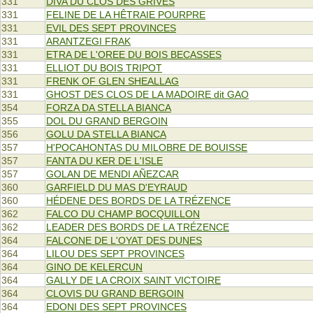
331
DIVA DU CLOS DES GRIVES
331
FELINE DE LA HÊTRAIE POURPRE
331
EVIL DES SEPT PROVINCES
331
ARANTZEGI FRAK
331
ETRA DE L'OREE DU BOIS BECASSES
331
ELLIOT DU BOIS TRIPOT
331
FRENK OF GLEN SHEALLAG
331
GHOST DES CLOS DE LA MADOIRE dit GAO
354
FORZA DA STELLA BIANCA
355
DOL DU GRAND BERGOIN
356
GOLU DA STELLA BIANCA
357
H'POCAHONTAS DU MILOBRE DE BOUISSE
357
FANTA DU KER DE L'ISLE
357
GOLAN DE MENDI AÑEZCAR
360
GARFIELD DU MAS D'EYRAUD
360
HÉDENE DES BORDS DE LA TRÉZENCE
362
FALCO DU CHAMP BOCQUILLON
362
LEADER DES BORDS DE LA TRÉZENCE
364
FALCONE DE L'OYAT DES DUNES
364
LILOU DES SEPT PROVINCES
364
GINO DE KELERCUN
364
GALLY DE LA CROIX SAINT VICTOIRE
364
CLOVIS DU GRAND BERGOIN
364
EDONI DES SEPT PROVINCES