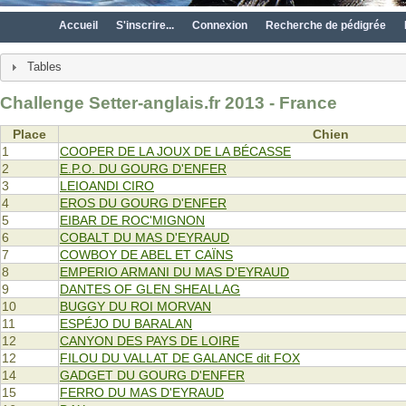
Accueil
S'inscrire...
Connexion
Recherche de pédigrée
Tables
Challenge Setter-anglais.fr 2013 - France
Place
Chien
1
COOPER DE LA JOUX DE LA BÉCASSE
2
E.P.O. DU GOURG D'ENFER
3
LEIOANDI CIRO
4
EROS DU GOURG D'ENFER
5
EIBAR DE ROC'MIGNON
6
COBALT DU MAS D'EYRAUD
7
COWBOY DE ABEL ET CAÏNS
8
EMPERIO ARMANI DU MAS D'EYRAUD
9
DANTES OF GLEN SHEALLAG
10
BUGGY DU ROI MORVAN
11
ESPÉJO DU BARALAN
12
CANYON DES PAYS DE LOIRE
12
FILOU DU VALLAT DE GALANCE dit FOX
14
GADGET DU GOURG D'ENFER
15
FERRO DU MAS D'EYRAUD