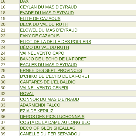
16
DAX
16
CEYLAN DU MAS D'EYRAUD
18
EVADE DU MAS D'EYRAUD
19
ELITE DE CAZAOUS
20
DECK DU VAL DU RUTH
21
ELOWEL DU MAS D'EYRAUD
22
FANY DE CAZAOUS
23
ELIOT DE LA DELLE DES POIRIERS
24
DÉMO DU VAL DU RUTH
24
VAI NEL VENTO CAPO
24
BANJO DE L'ECHO DE LA FORET
27
EAGLES DU MAS D'EYRAUD
28
ERNEE DES SEPT PROVINCES
29
D'CHIKO DE L'ECHO DE LA FORET
30
CANTARES DE L'EL BALDIO
30
VAI NEL VENTO CENERI
32
ROVAL
33
CONNOR DU MAS D'EYRAUD
33
ADARMENDI FALCO
35
EZIA DE KERILIZ
36
DEROS DES PICS LUCHONNAIS
37
COSTA DE LA DAME AU LONG BEC
38
DECO OF GLEN SHEALLAG
39
CANELLE DU FER SERVADOU