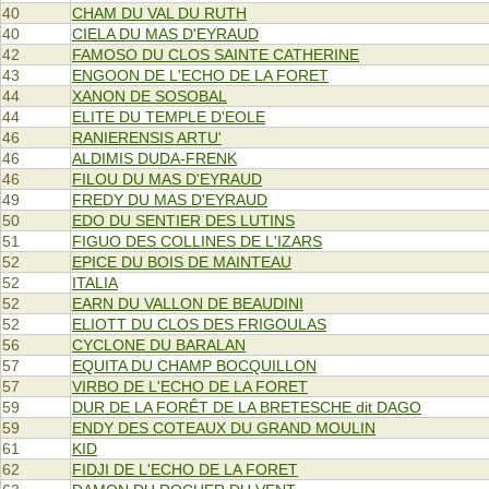
40
CHAM DU VAL DU RUTH
40
CIELA DU MAS D'EYRAUD
42
FAMOSO DU CLOS SAINTE CATHERINE
43
ENGOON DE L'ECHO DE LA FORET
44
XANON DE SOSOBAL
44
ELITE DU TEMPLE D'EOLE
46
RANIERENSIS ARTU'
46
ALDIMIS DUDA-FRENK
46
FILOU DU MAS D'EYRAUD
49
FREDY DU MAS D'EYRAUD
50
EDO DU SENTIER DES LUTINS
51
FIGUO DES COLLINES DE L'IZARS
52
EPICE DU BOIS DE MAINTEAU
52
ITALIA
52
EARN DU VALLON DE BEAUDINI
52
ELIOTT DU CLOS DES FRIGOULAS
56
CYCLONE DU BARALAN
57
EQUITA DU CHAMP BOCQUILLON
57
VIRBO DE L'ECHO DE LA FORET
59
DUR DE LA FORÊT DE LA BRETESCHE dit DAGO
59
ENDY DES COTEAUX DU GRAND MOULIN
61
KID
62
FIDJI DE L'ECHO DE LA FORET