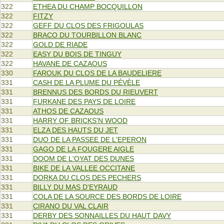
322
ETHEA DU CHAMP BOCQUILLON
322
FITZY
322
GEFF DU CLOS DES FRIGOULAS
322
BRACO DU TOURBILLON BLANC
322
GOLD DE RIADE
322
EASY DU BOIS DE TINGUY
322
HAVANE DE CAZAOUS
330
FAROUK DU CLOS DE LA BAUDELIERE
331
CASH DE LA PLUME DU PÉVÈLE
331
BRENNUS DES BORDS DU RIEUVERT
331
FURKANE DES PAYS DE LOIRE
331
ATHOS DE CAZAOUS
331
HARRY OF BRICKS'N WOOD
331
ELZA DES HAUTS DU JET
331
DUO DE LA PASSEE DE L'EPERON
331
GAGO DE LA FOUGERE AIGLE
331
DOOM DE L'OYAT DES DUNES
331
BIKE DE LA VALLEE OCCITANE
331
DORKA DU CLOS DES PECHERS
331
BILLY DU MAS D'EYRAUD
331
COLA DE LA SOURCE DES BORDS DE LOIRE
331
CIRANO DU VAL CLAIR
331
DERBY DES SONNAILLES DU HAUT DAVY