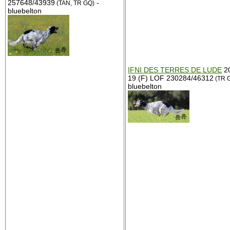
257648/43939
-
(TAN, TR GQ)
bluebelton
IFNI DES TERRES DE LUDE
20
19 (F) LOF 230284/46312
(TR 
bluebelton