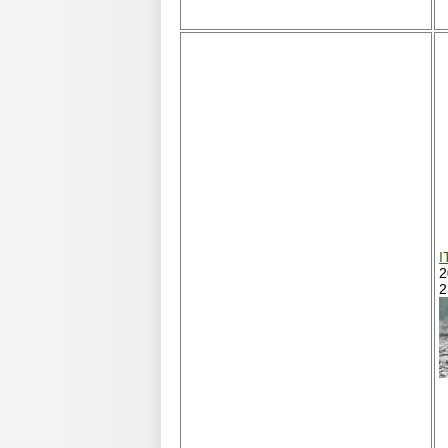
I
2
2