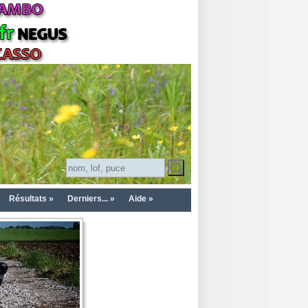
Résultats »
Derniers... »
Aide »