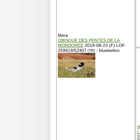
Mère
OBISQUE DES PENTES DE LA
MORDOREE
2018-08-23 (F) LOF
259419/52407
- bluebelton
(TR)
H
L
2