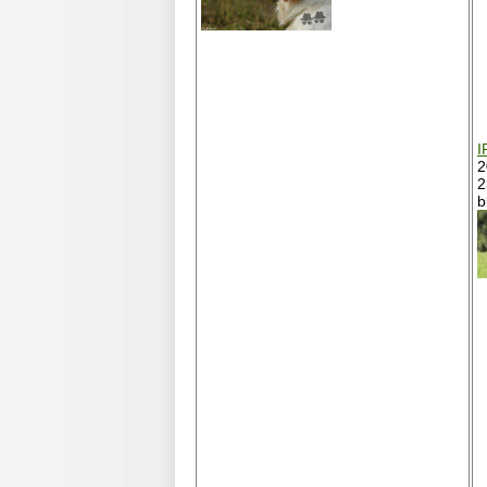
I
2
2
b