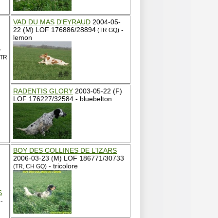
VAD DU MAS D'EYRAUD
2004-05-
22 (M) LOF 176886/28894
-
(TR GQ)
lemon
-
 TR
RADENTIS GLORY
2003-05-22 (F)
LOF 176227/32584 - bluebelton
BOY DES COLLINES DE L'IZARS
2006-03-23 (M) LOF 186771/30733
- tricolore
(TR, CH GQ)
S
-