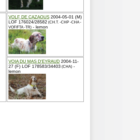
VOLF DE CAZAOUS
2004-05-01 (M)
LOF 176024/28582
(CH.T. -CHP -CHA -
- lemon
VOF/FTA -TR)
VOIA DU MAS D'EYRAUD
2004-11-
27 (F) LOF 178583/34403
-
(CHA)
lemon