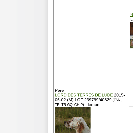
R
L
Père
LORD DES TERRES DE LUDE
2015-
06-02 (M) LOF 239799/40829
(TAN,
- lemon
TR, TR GQ, CH P)