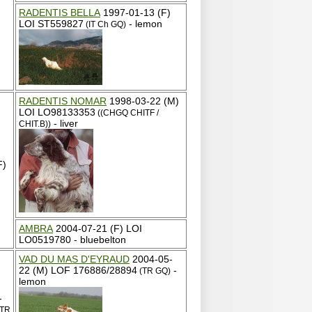
RADENTIS BELLA
1997-01-13 (F)
LOI ST559827
- lemon
(IT Ch GQ)
RADENTIS NOMAR
1998-03-22 (M)
LOI LO98133353
((CHGQ CHITF /
- liver
CHIT.B))
F)
AMBRA
2004-07-21 (F) LOI
LO0519780 - bluebelton
VAD DU MAS D'EYRAUD
2004-05-
22 (M) LOF 176886/28894
-
(TR GQ)
lemon
-
 TR