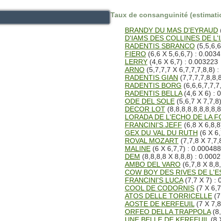
Taux de consanguinité (estimatio
BRANDY DU MAS D'EYRAUD
D'IAMS DES COLLINES DE L'
RADENTIS SBRANCO
(5,5,6,6
FIERO
(6,6 X 5,6,6,7) : 0.003
LERRY
(4,6 X 6,7) : 0.003223
ARNO
(5,7,7,7 X 6,7,7,7,8,8) 
RADENTIS GIAN
(7,7,7,7,8,8,8
RADENTIS BORG
(6,6,6,7,7,7
RADENTIS BELLA
(4,6 X 6) : 
ODE DEL SOLE
(5,6,7 X 7,7,8
DECOR LOT
(8,8,8,8,8,8,8,8,8
LORADA DE L'ECHO DE LA 
FRANCINI'S JEFF
(6,8 X 6,8,8
GEX DU VAL DU RUTH
(6 X 6,
ROVAL MOZART
(7,7,8 X 7,7,
MALINE
(6 X 6,7,7) : 0.000488
DEM
(8,8,8,8 X 8,8,8) : 0.000
AMBO DEL VARO
(6,7,8 X 8,8
COW BOY DES RIVES DE L'
FRANCINI'S LUCA
(7,7 X 7) :
COOL DE CODORNIS
(7 X 6,7
ATOS DELLE TORRICELLE
(7
AOSTE DE KERFEUIL
(7 X 7,8
ORFEO DELLA TRAPPOLA
(8,
UNE BELLE DE KERFEUIL
(8 