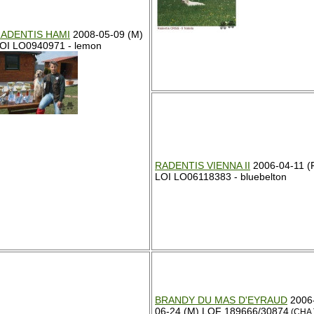
ADENTIS HAMI
2008-05-09 (M)
OI LO0940971 - lemon
RADENTIS VIENNA II
2006-04-11 (
LOI LO06118383 - bluebelton
BRANDY DU MAS D'EYRAUD
2006
06-24 (M) LOF 189666/30874
(CHA