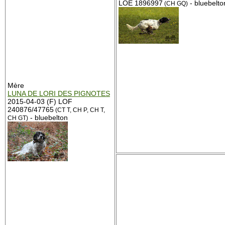
LOE 1896997
- bluebelto
(CH GQ)
Mère
LUNA DE LORI DES PIGNOTES
2015-04-03 (F) LOF
240876/47765
(CT T, CH P, CH T,
- bluebelton
CH GT)