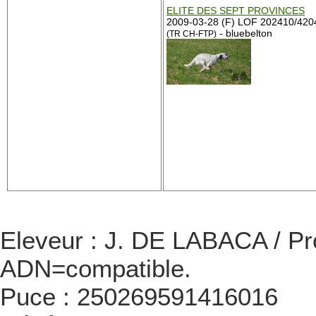
ELITE DES SEPT PROVINCES
2009-03-28 (F) LOF 202410/420
- bluebelton
(TR CH-FTP)
Eleveur : J. DE LABACA / Pr
ADN=compatible.
Puce : 250269591416016