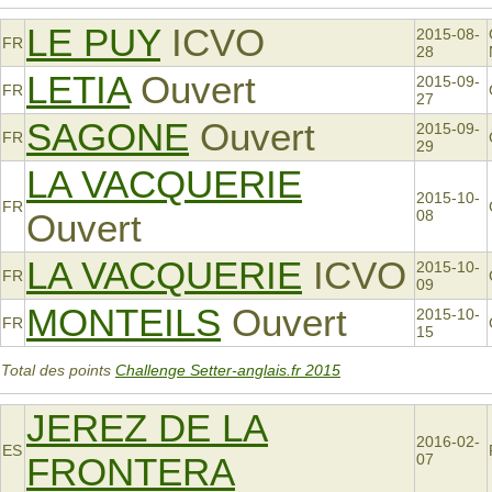
LE PUY
ICVO
2015-08-
FR
28
LETIA
Ouvert
2015-09-
FR
27
SAGONE
Ouvert
2015-09-
FR
29
LA VACQUERIE
2015-10-
FR
Ouvert
08
LA VACQUERIE
ICVO
2015-10-
FR
09
MONTEILS
Ouvert
2015-10-
FR
15
Total des points
Challenge Setter-anglais.fr 2015
JEREZ DE LA
2016-02-
ES
FRONTERA
07