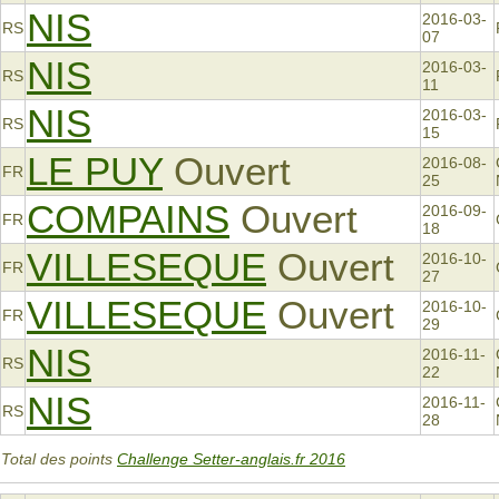
NIS
2016-03-
RS
07
NIS
2016-03-
RS
11
NIS
2016-03-
RS
15
LE PUY
Ouvert
2016-08-
FR
25
COMPAINS
Ouvert
2016-09-
FR
18
VILLESEQUE
Ouvert
2016-10-
FR
27
VILLESEQUE
Ouvert
2016-10-
FR
29
NIS
2016-11-
RS
22
NIS
2016-11-
RS
28
Total des points
Challenge Setter-anglais.fr 2016