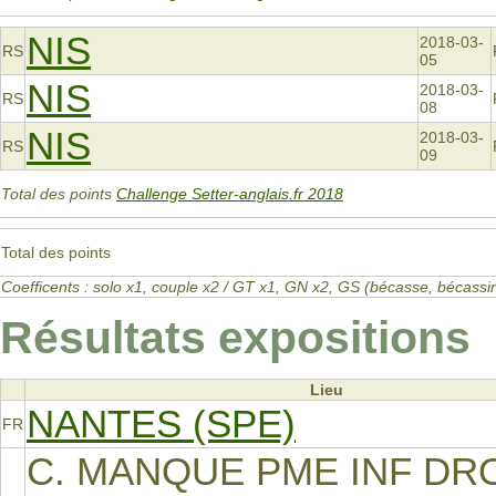
NIS
2018-03-
RS
05
NIS
2018-03-
RS
08
NIS
2018-03-
RS
09
Total des points
Challenge Setter-anglais.fr 2018
Total des points
Coefficents : solo x1, couple x2 / GT x1, GN x2, GS (bécasse, bécas
Résultats expositions
Lieu
NANTES (SPE)
FR
C. MANQUE PME INF DR