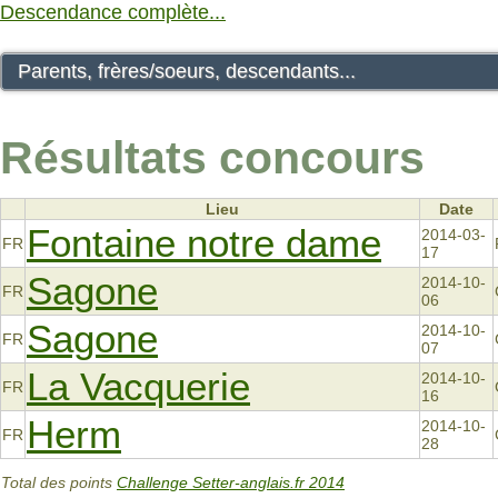
Descendance complète...
Parents, frères/soeurs, descendants...
Résultats concours
Lieu
Date
Fontaine notre dame
2014-03-
FR
17
Sagone
2014-10-
FR
06
Sagone
2014-10-
FR
07
La Vacquerie
2014-10-
FR
16
Herm
2014-10-
FR
28
Total des points
Challenge Setter-anglais.fr 2014