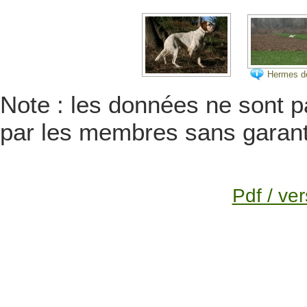
Hermes d
Orangés d
10 mar. 2
Note : les données ne sont pa
Les Oran
d'Eole
par les membres sans garanti
Pdf / ver