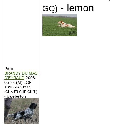
- lemon
GQ)
Père
BRANDY DU MAS
D'EYRAUD
2006-
06-24 (M) LOF
189666/30874
(CHA TR CHP CH.T.)
- bluebelton