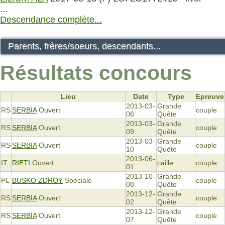
...
Descendance complète...
Parents, frères/soeurs, descendants...
Résultats concours
Lieu
Date
Type
Epreuve
2013-03-
Grande
RS
SERBIA
Ouvert
couple
06
Quête
2013-03-
Grande
RS
SERBIA
Ouvert
couple
09
Quête
2013-03-
Grande
RS
SERBIA
Ouvert
couple
10
Quête
2013-06-
IT
RIETI
Ouvert
caille
couple
01
2013-10-
Grande
PL
BUSKO ZDROY
Spéciale
couple
08
Quête
2013-12-
Grande
RS
SERBIA
Ouvert
couple
02
Quête
2013-12-
Grande
RS
SERBIA
Ouvert
couple
07
Quête