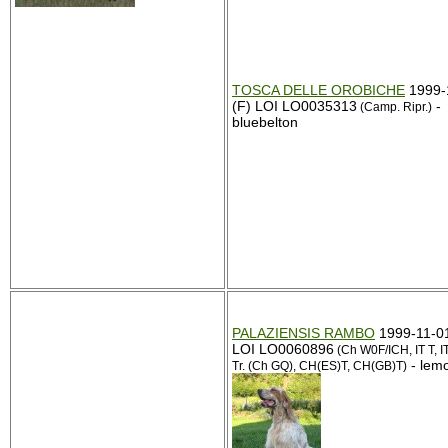
TOSCA DELLE OROBICHE
1999-
(F) LOI LO0035313
-
(Camp. Ripr.)
bluebelton
PALAZIENSIS RAMBO
1999-11-0
LOI LO0060896
(Ch W0F/ICH, IT T, I
- lem
Tr. (Ch GQ), CH(ES)T, CH(GB)T)