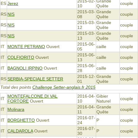
2015-02-
Grande
ES
Jerez
couple
10
Quête
2015-03-
Grande
RS
NIS
couple
08
Quête
2015-03-
Grande
RS
NIS
couple
12
Quête
2015-03-
Grande
RS
NIS
couple
13
Quête
2015-06-
IT
MONTE PETRANO
Ouvert
caille
couple
05
2015-06-
IT
COLFIORITO
Ouvert
caille
couple
13
2015-06-
IT
BAGNOLI IRPINO
Ouvert
caille
couple
28
2015-12-
Grande
RS
SERBIA-SPECIALE SETTER
couple
01
Quête
Total des points
Challenge Setter-anglais.fr 2015
MONTEFALCONE DI VAL
2016-04-
Gibier
IT
couple
FORTORE
Ouvert
10
Naturel
2016-04-
Grande
IT
Molinara
couple
11
Quête
2016-07-
IT
BORGHETTO
Ouvert
P
couple
24
2016-07-
IT
CALDAROLA
Ouvert
P
couple
30