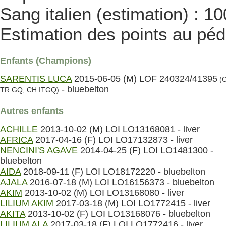
Sang italien (estimation) : 1
Estimation des points au péd
Enfants (Champions)
SARENTIS LUCA
2015-06-05 (M) LOF 240324/41395
(
- bluebelton
TR GQ, CH ITGQ)
Autres enfants
ACHILLE
2013-10-02 (M) LOI LO13168081 - liver
AFRICA
2017-04-16 (F) LOI LO17132873 - liver
NENCINI'S AGAVE
2014-04-25 (F) LOI LO1481300 -
bluebelton
AIDA
2018-09-11 (F) LOI LO18172220 - bluebelton
AJALA
2016-07-18 (M) LOI LO16156373 - bluebelton
AKIM
2013-10-02 (M) LOI LO13168080 - liver
LILIUM AKIM
2017-03-18 (M) LOI LO1772415 - liver
AKITA
2013-10-02 (F) LOI LO13168076 - bluebelton
LILIUM ALA
2017-03-18 (F) LOI LO1772416 - liver