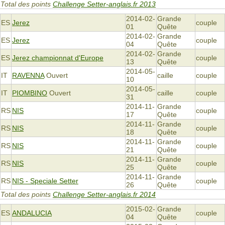
Total des points
Challenge Setter-anglais.fr 2013
2014-02-
Grande
ES
Jerez
couple
01
Quête
2014-02-
Grande
ES
Jerez
couple
04
Quête
2014-02-
Grande
ES
Jerez championnat d'Europe
couple
13
Quête
2014-05-
IT
RAVENNA
Ouvert
caille
couple
10
2014-05-
IT
PIOMBINO
Ouvert
caille
couple
31
2014-11-
Grande
RS
NIS
couple
17
Quête
2014-11-
Grande
RS
NIS
couple
18
Quête
2014-11-
Grande
RS
NIS
couple
21
Quête
2014-11-
Grande
RS
NIS
couple
25
Quête
2014-11-
Grande
RS
NIS - Speciale Setter
couple
26
Quête
Total des points
Challenge Setter-anglais.fr 2014
2015-02-
Grande
ES
ANDALUCIA
couple
04
Quête