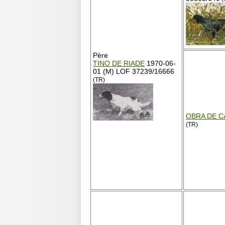
Père
TINO DE RIADE
1970-06-
01 (M) LOF 37239/16666
(TR)
OBRA DE C
(TR)