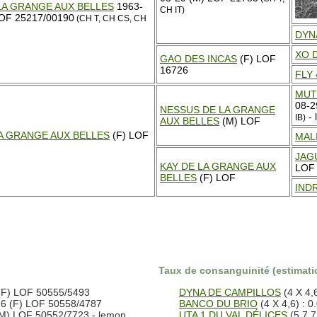
LA GRANGE AUX BELLES
1963-
CH IT)
LOF 25217/00190
(CH T, CH CS, CH
DYN
XO 
GAO DES INCAS
(F) LOF
16726
FLY 
MUT
08-2
NESSUS DE LA GRANGE
- 
IB)
AUX BELLES
(M) LOF
LA GRANGE AUX BELLES
(F) LOF
MAL
JAG
KAY DE LA GRANGE AUX
LOF
BELLES
(F) LOF
INDR
Taux de consanguinité (estimatio
(F) LOF 50555/5493
DYNA DE CAMPILLOS
(4 X 4,
6 (F) LOF 50558/4787
BANCO DU BRIO
(4 X 4,6) : 
M) LOF 50552/7723 - lemon
UTA 1 DU VAL DÉLICES
(5,7,7