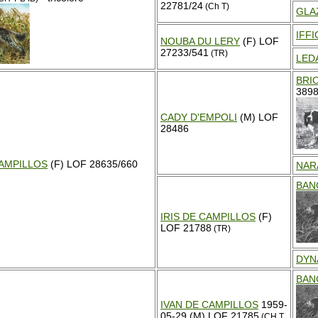
22781/24
(Ch T)
GLA
IFFI
NOUBA DU LERY
(F) LOF
27233/541
(TR)
LED
BRI
3898
CADY D'EMPOLI
(M) LOF
28486
AMPILLOS
(F) LOF 28635/660
NAR
BAN
IRIS DE CAMPILLOS
(F)
LOF 21788
(TR)
DYN
BAN
IVAN DE CAMPILLOS
1959-
05-29 (M) LOF 21785
(CH T,