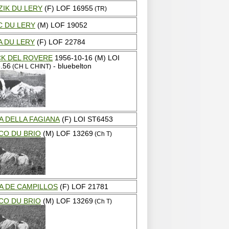
ZIK DU LERY
(F) LOF 16955
(TR)
C DU LERY
(M) LOF 19052
A DU LERY
(F) LOF 22784
CK DEL ROVERE
1956-10-16 (M) LOI
.56
- bluebelton
(CH L CHINT)
A DELLA FAGIANA
(F) LOI ST6453
CO DU BRIO
(M) LOF 13269
(Ch T)
A DE CAMPILLOS
(F) LOF 21781
CO DU BRIO
(M) LOF 13269
(Ch T)