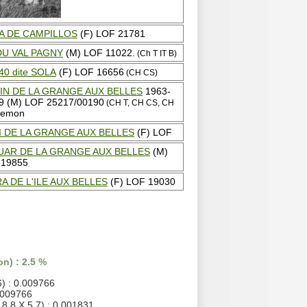
A DE CAMPILLOS
(F) LOF 21781
DU VAL PAGNY
(M) LOF 11022.
(Ch T IT B)
40 dite SOLA
(F) LOF 16656
(CH CS)
IN DE LA GRANGE AUX BELLES
1963-
9 (M) LOF 25217/00190
(CH T, CH CS, CH
lemon
I DE LA GRANGE AUX BELLES
(F) LOF
UAR DE LA GRANGE AUX BELLES
(M)
 19855
A DE L'ILE AUX BELLES
(F) LOF 19030
n) : 2.5 %
6) : 0.009766
0.009766
,8,8 X 5,7) : 0.001831