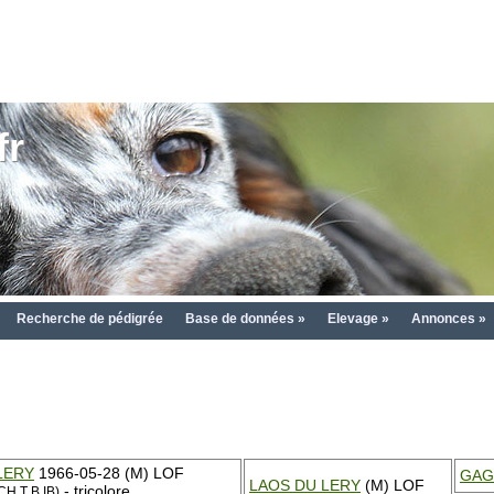
fr
Recherche de pédigrée
Base de données »
Elevage »
Annonces »
LERY
1966-05-28 (M) LOF
GAG
LAOS DU LERY
(M) LOF
- tricolore
CH T B IB)