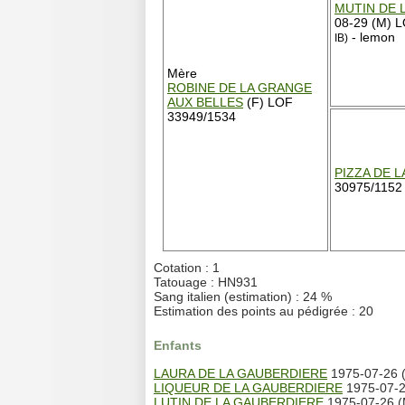
MUTIN DE 
08-29 (M) 
- lemon
IB)
Mère
ROBINE DE LA GRANGE
AUX BELLES
(F) LOF
33949/1534
PIZZA DE 
30975/1152
Cotation : 1
Tatouage : HN931
Sang italien (estimation) : 24 %
Estimation des points au pédigrée : 20
Enfants
LAURA DE LA GAUBERDIERE
1975-07-26 
LIQUEUR DE LA GAUBERDIERE
1975-07-2
LUTIN DE LA GAUBERDIERE
1975-07-26 (