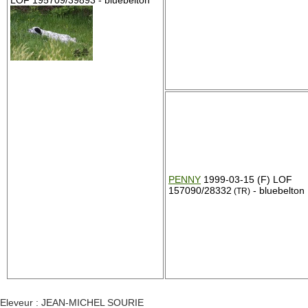
LOF 195709/39893 - bluebelton
PENNY
1999-03-15 (F) LOF
157090/28332
- bluebelton
(TR)
Eleveur : JEAN-MICHEL SOURIE