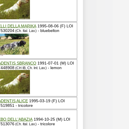
LLI DELLA MARIKA
1995-08-06 (F) LOI
T530204
- bluebelton
(Ch. Ital. Lav.)
ADENTIS SBRANCO
1991-07-01 (M) LOI
T448908
- lemon
(CH IB, Ch. Int. Lav.)
ADENTIS ALICE
1995-03-19 (F) LOI
519851 - tricolore
EBO DELL'ABAZIA
1994-10-25 (M) LOI
T513076
- tricolore
(Ch. Ital. Lav.)