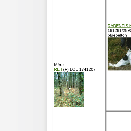
RADENTIS 
181281/289
bluebelton
Mère
RE I
(F) LOE 1741207