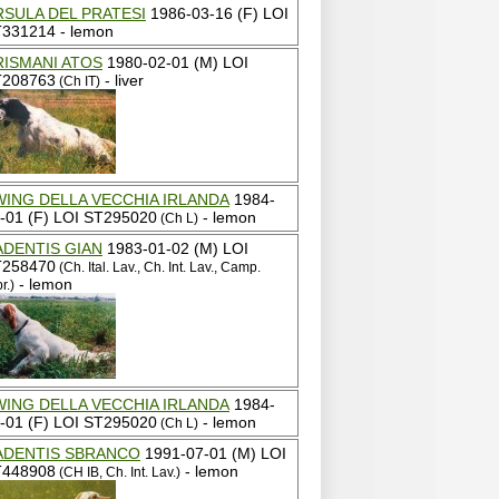
RSULA DEL PRATESI
1986-03-16 (F) LOI
331214 - lemon
RISMANI ATOS
1980-02-01 (M) LOI
T208763
- liver
(Ch IT)
WING DELLA VECCHIA IRLANDA
1984-
-01 (F) LOI ST295020
- lemon
(Ch L)
ADENTIS GIAN
1983-01-02 (M) LOI
T258470
(Ch. Ital. Lav., Ch. Int. Lav., Camp.
- lemon
r.)
WING DELLA VECCHIA IRLANDA
1984-
-01 (F) LOI ST295020
- lemon
(Ch L)
ADENTIS SBRANCO
1991-07-01 (M) LOI
T448908
- lemon
(CH IB, Ch. Int. Lav.)