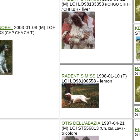
(M) LOI LO98133353
((CHGQ CHITF
- liver
/ CHIT.B))
NOBEL
2003-01-08 (M) LOF
KE
03
-
S
(CHP CHA CH.T.)
R
S
RADENTIS MISS
1998-01-10 (F)
LOI LO98106558 - lemon
R
ST
OTIS DELL'ABAZIA
1997-04-21
(M) LOI ST556813
-
(Ch. Ital. Lav.)
F
tricolore
S