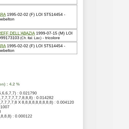
ARA
1995-02-02 (F) LOI ST514454 -
uebelton
REFF DELL'ABAZIA
1999-07-15 (M) LOI
O99173103
- tricolore
(Ch. Ital. Lav.)
ARA
1995-02-02 (F) LOI ST514454 -
uebelton
n) : 4.2 %
6,6,6,7,7) : 0.021790
,7,7,7,7,7,7,8,8,8) : 0.014282
,7,7,7,7,8 X 8,8,8,8,8,8,8,8,8) : 0.004120
01007
8
,8,8,8) : 0.000122