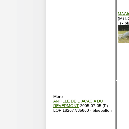
MAGI
(M) L
- bl
T)
Mère
ANTILLE DE L' ACACIA DU
REVERMONT
2005-07-05 (F)
LOF 182677/35860 - bluebelton