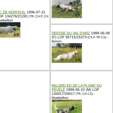
C DE KERFEUIL
1996-07-11
OF 134276/21281
(TR, CH P, CH
uebelton
DEESSE DU VAL D'ARZ
1988-06-08
(F) LOF 95715/15373
-
(Ch P TR CS)
lemon
MILORD-ED DE LA PLUME DU
PÉVÈLE
1996-06-10 (M) LOF
134417/20617
-
(TR, CH CS)
bluebelton