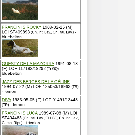
FRANCINI'S ROCKY
1989-02-25 (M)
LOI ST409893
-
(Ch. Int. Lav., Ch. Ital. Lav.)
bluebelton
GUESTY DE LA MAZORRA
1991-08-13
(F) LOF 117192/19292
-
(Tr GQ)
bluebelton
JAZZ DES BERGES DE LA GÉLINE
1994-07-22 (M) LOF 125053/18963
(TR)
- lemon
DIVA
1986-05-05 (F) LOF 91491/13448
- lemon
(TR)
FRANCINI'S LUCA
1989-07-08 (M) LOI
ST404483
(Ch. Ital. Lav., CH GQ, Ch. Int. Lav.,
- tricolore
Camp. Ripr.)