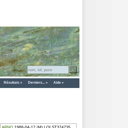
Résultats »
Derniers... »
Aide »
ARNO
1988-04-17 (M) LOI ST374735