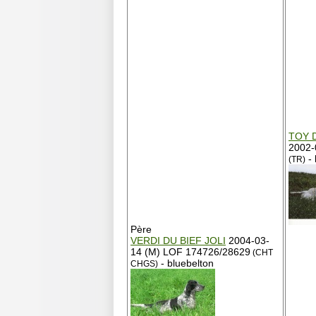
TOY 
2002-
- 
(TR)
Père
VERDI DU BIEF JOLI
2004-03-
14 (M) LOF 174726/28629
(CHT
- bluebelton
CHGS)