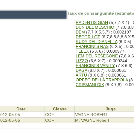
Taux de consanguinité (estimatio
RADENTIS GIAN
(5,7,7 X 4) :
DUN DEL MESCHIO
(7,7,8,8,8
DEM
(7,7 X 5,5,7) : 0.002197
DECOR LOT
(6,7,8,8,8,8,8 X 
RUDY DEL DIANELLA
(6 X 5) 
FRANCINI'S RAS
(6 X 5) : 0.
TELEX
(5 X 6) : 0.000977
LEM DEL RESEGONE
(7,8 X 6
LIZZO
(6,6 X 7) : 0.000244
FRANCINI'S VANITY
(7 X 6,6)
DAGA
(8,8 X 7) : 0.000061
ARTU
(8 X 8,8) : 0.000061
ORFEO DELLA TRAPPOLA
(8 
CRISMANI DIK
(8 X 7,8) : 0.0
Date
Classe
Juge
2012-05-05
COF
VAGNE ROBERT
2012-05-06
COF
M. VAGNE Robert