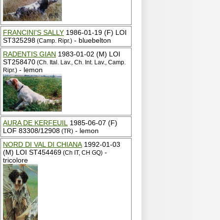
FRANCINI'S SALLY
1986-01-19 (F) LOI
ST325298
- bluebelton
(Camp. Ripr.)
RADENTIS GIAN
1983-01-02 (M) LOI
ST258470
(Ch. Ital. Lav., Ch. Int. Lav., Camp.
- lemon
Ripr.)
AURA DE KERFEUIL
1985-06-07 (F)
LOF 83308/12908
- lemon
(TR)
NORD DI VAL DI CHIANA
1992-01-03
(M) LOI ST454469
-
(Ch IT, CH GQ)
tricolore