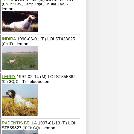
-
(Ch. Int. Lav., Camp. Ripr., Ch. Ital. Lav.)
lemon
INDIRA
1990-06-01 (F) LOI ST423625
- lemon
(Ch IT)
LERRY
1997-02-14 (M) LOI ST555862
- bluebelton
(Ch GQ, Ch IT)
RADENTIS BELLA
1997-01-13 (F) LOI
ST559827
- lemon
(IT Ch GQ)