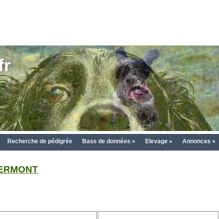
fr
Recherche de pédigrée
Base de données »
Elevage »
Annonces »
VERMONT