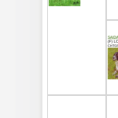
SAID
(F) L
CHTGS