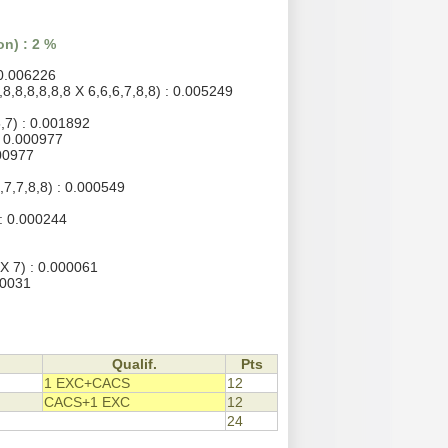
n) : 2 %
 0.006226
,8,8,8,8,8,8 X 6,6,6,7,8,8) : 0.005249
5,7) : 0.001892
: 0.000977
000977
,7,7,8,8) : 0.000549
 : 0.000244
X 7) : 0.000061
00031
Qualif.
Pts
1 EXC+CACS
12
CACS+1 EXC
12
24