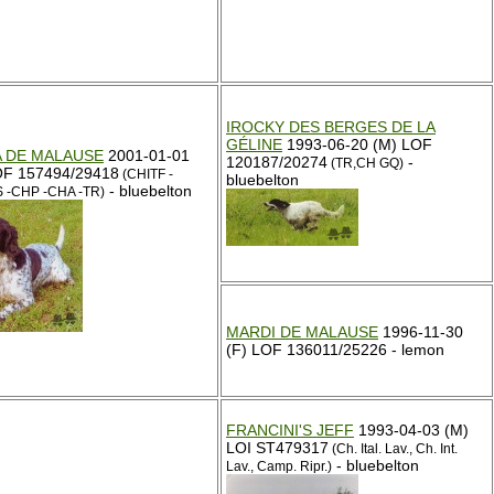
IROCKY DES BERGES DE LA
GÉLINE
1993-06-20 (M) LOF
A DE MALAUSE
2001-01-01
120187/20274
-
(TR,CH GQ)
OF 157494/29418
(CHITF -
bluebelton
- bluebelton
 -CHP -CHA -TR)
MARDI DE MALAUSE
1996-11-30
(F) LOF 136011/25226 - lemon
FRANCINI'S JEFF
1993-04-03 (M)
LOI ST479317
(Ch. Ital. Lav., Ch. Int.
- bluebelton
Lav., Camp. Ripr.)