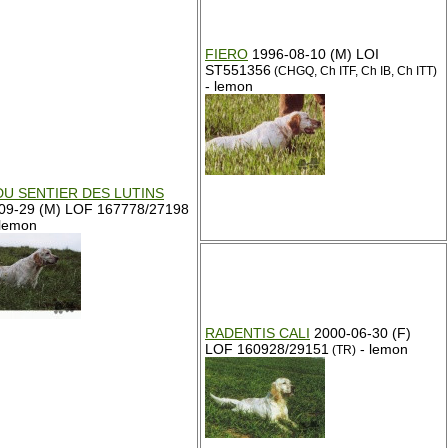
FIERO
1996-08-10 (M) LOI
ST551356
(CHGQ, Ch ITF, Ch IB, Ch ITT)
- lemon
DU SENTIER DES LUTINS
09-29 (M) LOF 167778/27198
lemon
RADENTIS CALI
2000-06-30 (F)
LOF 160928/29151
- lemon
(TR)