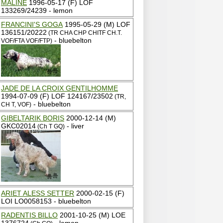
MALINE
1996-05-17 (F) LOF
133269/24239 - lemon
FRANCINI'S GOGA
1995-05-29 (M) LOF
136151/20222
(TR CHA CHP CHITF CH.T.
- bluebelton
VOF/FTA VOF/FTP)
JADE DE LA CROIX GENTILHOMME
1994-07-09 (F) LOF 124167/23502
(TR,
- bluebelton
CH T, VOF)
GIBELTARIK BORIS
2000-12-14 (M)
GKC02014
- liver
(Ch T GQ)
ARIET ALESS SETTER
2000-02-15 (F)
LOI LO0058153 - bluebelton
RADENTIS BILLO
2001-10-25 (M) LOE