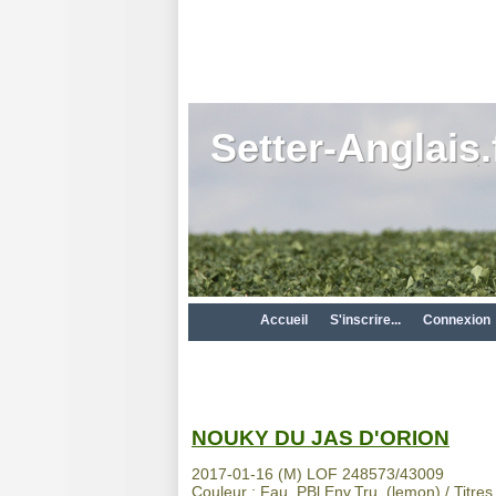
Setter-Anglais.
Accueil
S'inscrire...
Connexion
NOUKY DU JAS D'ORION
2017-01-16 (M) LOF 248573/43009
Couleur : Fau. PBl.Env.Tru. (lemon) / Titres 