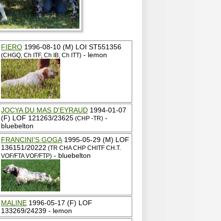
FIERO
1996-08-10 (M) LOI ST551356
- lemon
(CHGQ, Ch ITF, Ch IB, Ch ITT)
JOCYA DU MAS D'EYRAUD
1994-01-07
(F) LOF 121263/23625
-
(CHP -TR)
bluebelton
FRANCINI'S GOGA
1995-05-29 (M) LOF
136151/20222
(TR CHA CHP CHITF CH.T.
- bluebelton
VOF/FTA VOF/FTP)
MALINE
1996-05-17 (F) LOF
133269/24239 - lemon