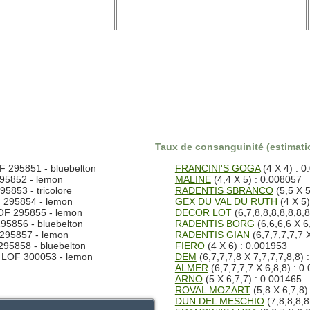
Taux de consanguinité (estimatio
F 295851 - bluebelton
FRANCINI'S GOGA
(4 X 4) : 
95852 - lemon
MALINE
(4,4 X 5) : 0.008057
5853 - tricolore
RADENTIS SBRANCO
(5,5 X 5
 295854 - lemon
GEX DU VAL DU RUTH
(4 X 5)
OF 295855 - lemon
DECOR LOT
(6,7,8,8,8,8,8,8,8
95856 - bluebelton
RADENTIS BORG
(6,6,6,6 X 6
295857 - lemon
RADENTIS GIAN
(6,7,7,7,7,7 
95858 - bluebelton
FIERO
(4 X 6) : 0.001953
 LOF 300053 - lemon
DEM
(6,7,7,7,8 X 7,7,7,7,8,8) 
ALMER
(6,7,7,7,7 X 6,8,8) : 0
ARNO
(5 X 6,7,7) : 0.001465
ROVAL MOZART
(5,8 X 6,7,8)
DUN DEL MESCHIO
(7,8,8,8,8