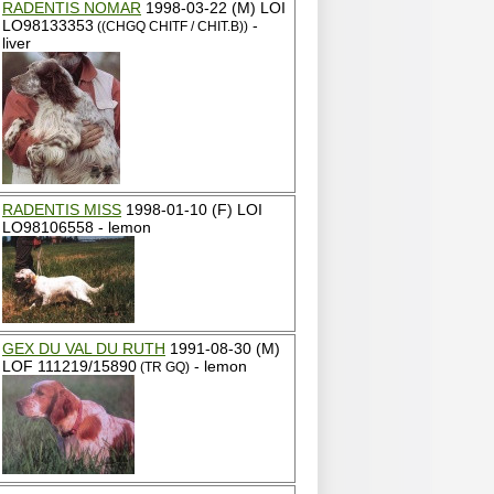
RADENTIS NOMAR
1998-03-22 (M) LOI
LO98133353
-
((CHGQ CHITF / CHIT.B))
liver
RADENTIS MISS
1998-01-10 (F) LOI
LO98106558 - lemon
GEX DU VAL DU RUTH
1991-08-30 (M)
LOF 111219/15890
- lemon
(TR GQ)