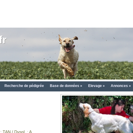
fr
Recherche de pédigrée
Base de données »
Elevage »
Annonces »
: TAN / Dyspl. : A