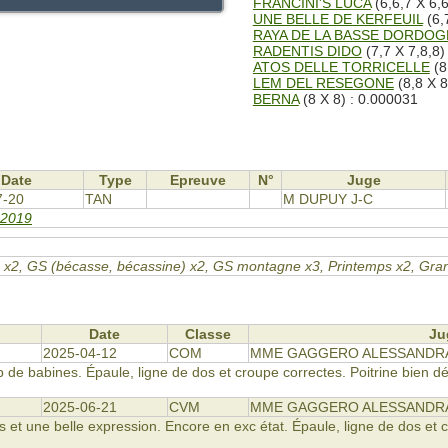
FRANCINI'S LUCA
(6,6,7 X 6,
UNE BELLE DE KERFEUIL
(6,
RAYA DE LA BASSE DORDOG
RADENTIS DIDO
(7,7 X 7,8,8)
ATOS DELLE TORRICELLE
(8
LEM DEL RESEGONE
(8,8 X 8
BERNA
(8 X 8) : 0.000031
Date
Type
Epreuve
N°
Juge
7-20
TAN
M DUPUY J-C
 2019
 GN x2, GS (bécasse, bécassine) x2, GS montagne x3, Printemps x2, Gr
Date
Classe
Ju
2025-04-12
COM
MME GAGGERO ALESSANDRA
 de babines. Épaule, ligne de dos et croupe correctes. Poitrine bien 
2025-06-21
CVM
MME GAGGERO ALESSANDRA
 et une belle expression. Encore en exc état. Épaule, ligne de dos et