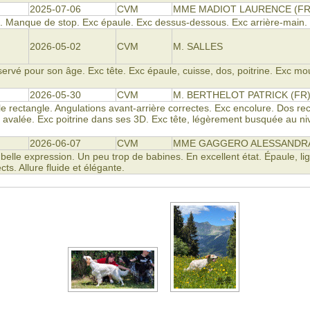
2025-07-06
CVM
MME MADIOT LAURENCE (FR
. Manque de stop. Exc épaule. Exc dessus-dessous. Exc arrière-main.
2026-05-02
CVM
M. SALLES
ervé pour son âge. Exc tête. Exc épaule, cuisse, dos, poitrine. Exc m
2026-05-30
CVM
M. BERTHELOT PATRICK (FR
le rectangle. Angulations avant-arrière correctes. Exc encolure. Dos r
 avalée. Exc poitrine dans ses 3D. Exc tête, légèrement busquée au ni
2026-06-07
CVM
MME GAGGERO ALESSANDRA
belle expression. Un peu trop de babines. En excellent état. Épaule, li
ts. Allure fluide et élégante.