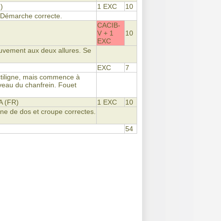
)
1 EXC
10
 Démarche correcte.
CACIB-
V + 1
10
EXC
ouvement aux deux allures. Se
)
EXC
7
ectiligne, mais commence à
veau du chanfrein. Fouet
 (FR)
1 EXC
10
gne de dos et croupe correctes.
54