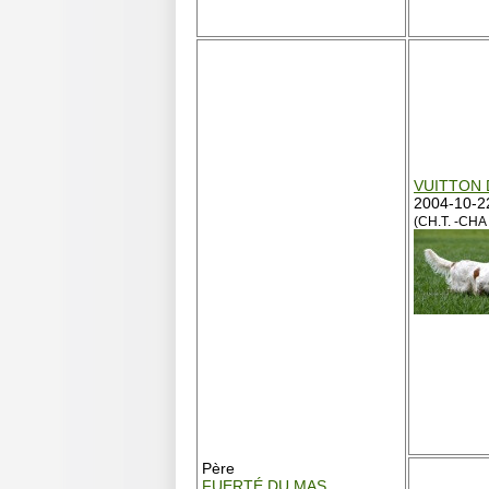
VUITTON 
2004-10-2
(CH.T. -CHA
Père
FUERTÉ DU MAS