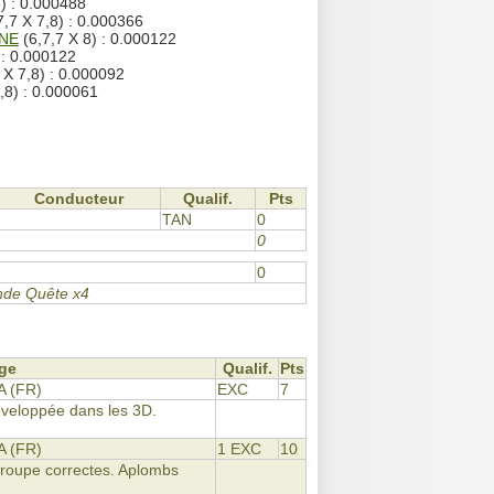
6) : 0.000488
7,7 X 7,8) : 0.000366
NE
(6,7,7 X 8) : 0.000122
 : 0.000122
 X 7,8) : 0.000092
,8) : 0.000061
Conducteur
Qualif.
Pts
TAN
0
0
0
ande Quête x4
ge
Qualif.
Pts
 (FR)
EXC
7
développée dans les 3D.
 (FR)
1 EXC
10
 croupe correctes. Aplombs