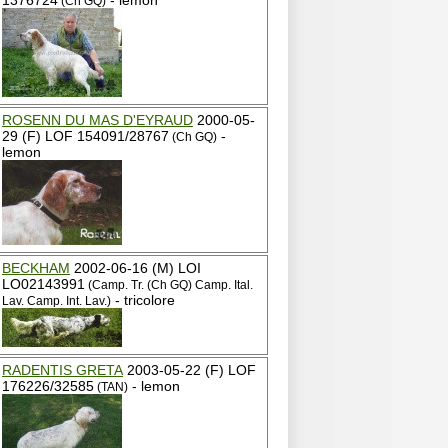
1376724
- lemon
(Ch GQ)
ROSENN DU MAS D'EYRAUD
2000-05-
29 (F) LOF 154091/28767
-
(Ch GQ)
lemon
BECKHAM
2002-06-16 (M) LOI
LO02143991
(Camp. Tr. (Ch GQ) Camp. Ital.
- tricolore
Lav. Camp. Int. Lav.)
RADENTIS GRETA
2003-05-22 (F) LOF
176226/32585
- lemon
(TAN)