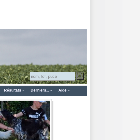
Résultats »
Derniers... »
Aide »