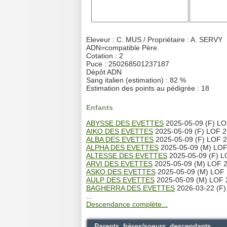
Eleveur : C. MUS / Propriétaire : A. SERVY
ADN=compatible Père.
Cotation : 2
Puce : 250268501237187
Dépôt ADN
Sang italien (estimation) : 82 %
Estimation des points au pédigrée : 18
Enfants
ABYSSE DES EVETTES
2025-05-09 (F) LO
AIKO DES EVETTES
2025-05-09 (F) LOF 2
ALBA DES EVETTES
2025-05-09 (F) LOF 29
ALPHA DES EVETTES
2025-05-09 (M) LOF
ALTESSE DES EVETTES
2025-05-09 (F) L
ARVI DES EVETTES
2025-05-09 (M) LOF 2
ASKO DES EVETTES
2025-05-09 (M) LOF 
AULP DES EVETTES
2025-05-09 (M) LOF 2
BAGHERRA DES EVETTES
2026-03-22 (F)
...
Descendance complète...
Parents, frères/soeurs, descendants...