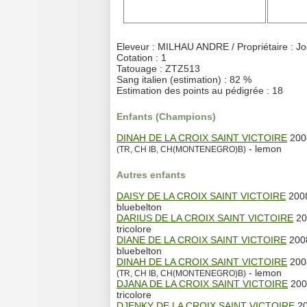
Eleveur : MILHAU ANDRE / Propriétaire : Joe
Cotation : 1
Tatouage : ZTZ513
Sang italien (estimation) : 82 %
Estimation des points au pédigrée : 18
Enfants (Champions)
DINAH DE LA CROIX SAINT VICTOIRE
200
- lemon
(TR, CH IB, CH(MONTENEGRO)B)
Autres enfants
DAISY DE LA CROIX SAINT VICTOIRE
2008
bluebelton
DARIUS DE LA CROIX SAINT VICTOIRE
20
tricolore
DIANE DE LA CROIX SAINT VICTOIRE
2008
bluebelton
DINAH DE LA CROIX SAINT VICTOIRE
200
- lemon
(TR, CH IB, CH(MONTENEGRO)B)
DJANA DE LA CROIX SAINT VICTOIRE
200
tricolore
DJENKY DE LA CROIX SAINT VICTOIRE
20