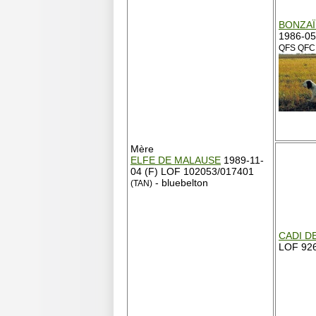
BONZAÏ
1986-05
QFS QFC 
Mère
ELFE DE MALAUSE
1989-11-
04 (F) LOF 102053/017401
- bluebelton
(TAN)
CADI D
LOF 926