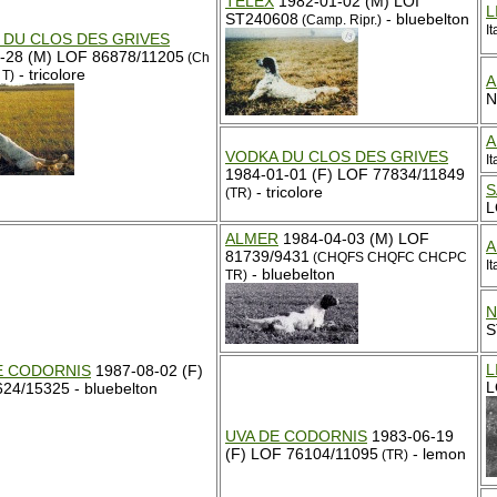
TELEX
1982-01-02 (M) LOI
L
ST240608
- bluebelton
(Camp. Ripr.)
It
 DU CLOS DES GRIVES
-28 (M) LOF 86878/11205
(Ch
- tricolore
T)
A
N
A
VODKA DU CLOS DES GRIVES
I
1984-01-01 (F) LOF 77834/11849
S
- tricolore
(TR)
L
ALMER
1984-04-03 (M) LOF
A
81739/9431
(CHQFS CHQFC CHCPC
I
- bluebelton
TR)
N
S
L
E CODORNIS
1987-08-02 (F)
L
24/15325 - bluebelton
UVA DE CODORNIS
1983-06-19
(F) LOF 76104/11095
- lemon
(TR)