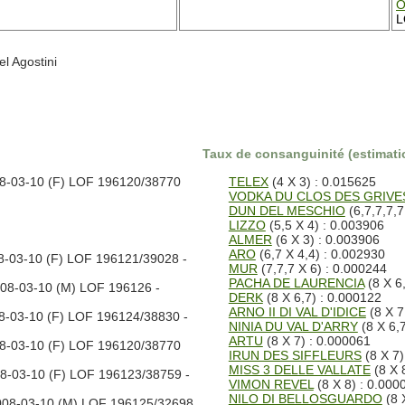
O
L
l Agostini
Taux de consanguinité (estimatio
8-03-10 (F) LOF 196120/38770
TELEX
(4 X 3) : 0.015625
VODKA DU CLOS DES GRIVE
DUN DEL MESCHIO
(6,7,7,7,7
LIZZO
(5,5 X 4) : 0.003906
ALMER
(6 X 3) : 0.003906
ARO
(6,7 X 4,4) : 0.002930
-03-10 (F) LOF 196121/39028 -
MUR
(7,7,7 X 6) : 0.000244
PACHA DE LAURENCIA
(8 X 6
08-03-10 (M) LOF 196126 -
DERK
(8 X 6,7) : 0.000122
ARNO II DI VAL D'IDICE
(8 X 7
-03-10 (F) LOF 196124/38830 -
NINIA DU VAL D'ARRY
(8 X 6,7
ARTU
(8 X 7) : 0.000061
8-03-10 (F) LOF 196120/38770
IRUN DES SIFFLEURS
(8 X 7)
MISS 3 DELLE VALLATE
(8 X 
8-03-10 (F) LOF 196123/38759 -
VIMON REVEL
(8 X 8) : 0.000
NILO DI BELLOSGUARDO
(8 
08-03-10 (M) LOF 196125/32698