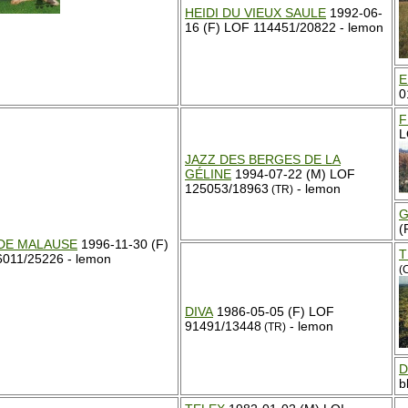
HEIDI DU VIEUX SAULE
1992-06-
16 (F) LOF 114451/20822 - lemon
E
0
F
L
JAZZ DES BERGES DE LA
GÉLINE
1994-07-22 (M) LOF
125053/18963
- lemon
(TR)
G
(
DE MALAUSE
1996-11-30 (F)
T
011/25226 - lemon
(
DIVA
1986-05-05 (F) LOF
91491/13448
- lemon
(TR)
D
b