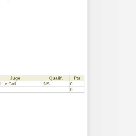
Juge
Qualif.
Pts
l Le Gall
INS
0
0