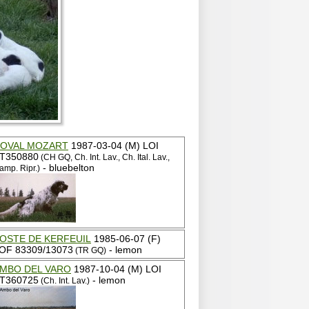
OVAL MOZART
1987-03-04 (M) LOI
T350880
(CH GQ, Ch. Int. Lav., Ch. Ital. Lav.,
- bluebelton
amp. Ripr.)
OSTE DE KERFEUIL
1985-06-07 (F)
OF 83309/13073
- lemon
(TR GQ)
MBO DEL VARO
1987-10-04 (M) LOI
T360725
- lemon
(Ch. Int. Lav.)