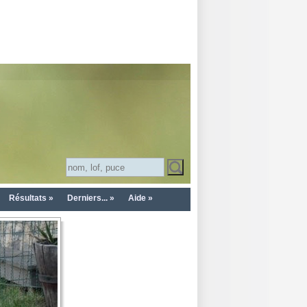
Résultats »
Derniers... »
Aide »