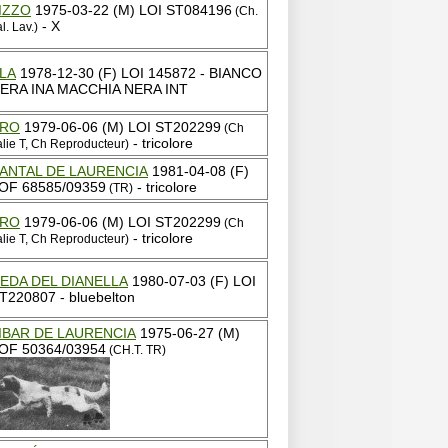
IZZO
1975-03-22 (M) LOI ST084196
(Ch.
- X
al. Lav.)
LA
1978-12-30 (F) LOI 145872 - BIANCO
ERA INA MACCHIA NERA INT
RO
1979-06-06 (M) LOI ST202299
(Ch
- tricolore
talie T, Ch Reproducteur)
ANTAL DE LAURENCIA
1981-04-08 (F)
OF 68585/09359
- tricolore
(TR)
RO
1979-06-06 (M) LOI ST202299
(Ch
- tricolore
talie T, Ch Reproducteur)
EDA DEL DIANELLA
1980-07-03 (F) LOI
T220807 - bluebelton
IBAR DE LAURENCIA
1975-06-27 (M)
OF 50364/03954
(CH.T. TR)