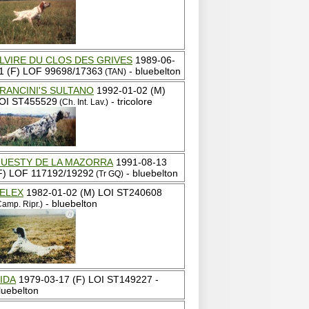
LVIRE DU CLOS DES GRIVES
1989-06-
1 (F) LOF 99698/17363
- bluebelton
(TAN)
RANCINI'S SULTANO
1992-01-02 (M)
OI ST455529
- tricolore
(Ch. Int. Lav.)
UESTY DE LA MAZORRA
1991-08-13
F) LOF 117192/19292
- bluebelton
(Tr GQ)
ELEX
1982-01-02 (M) LOI ST240608
- bluebelton
Camp. Ripr.)
IDA
1979-03-17 (F) LOI ST149227 -
luebelton