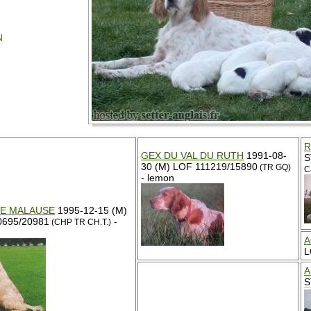
N
R
GEX DU VAL DU RUTH
1991-08-
S
30 (M) LOF 111219/15890
(TR GQ)
C
- lemon
DE MALAUSE
1995-12-15 (M)
0695/20981
-
(CHP TR CH.T.)
A
L
A
S