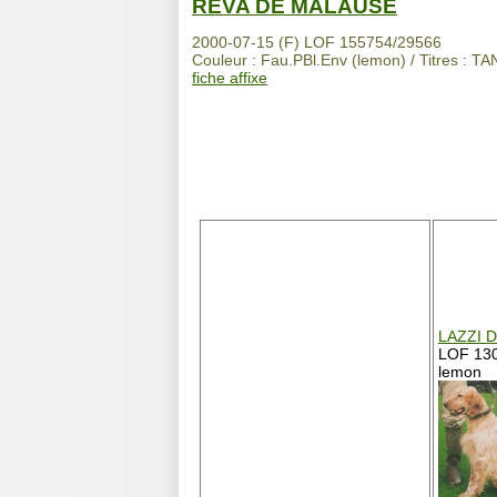
RÉVA DE MALAUSE
2000-07-15 (F) LOF 155754/29566
Couleur : Fau.PBl.Env (lemon) / Titres : TA
fiche affixe
LAZZI 
LOF 13
lemon