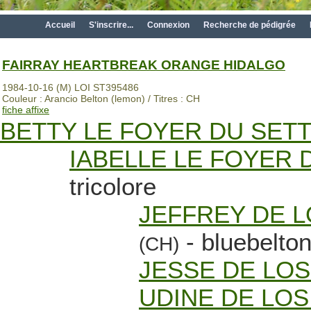
Accueil
S'inscrire...
Connexion
Recherche de pédigrée
FAIRRAY HEARTBREAK ORANGE HIDALGO
1984-10-16 (M) LOI ST395486
Couleur : Arancio Belton (lemon) / Titres : CH
fiche affixe
BETTY LE FOYER DU SET
IABELLE LE FOYER 
tricolore
JEFFREY DE 
- bluebelto
(CH)
JESSE DE LO
UDINE DE LO