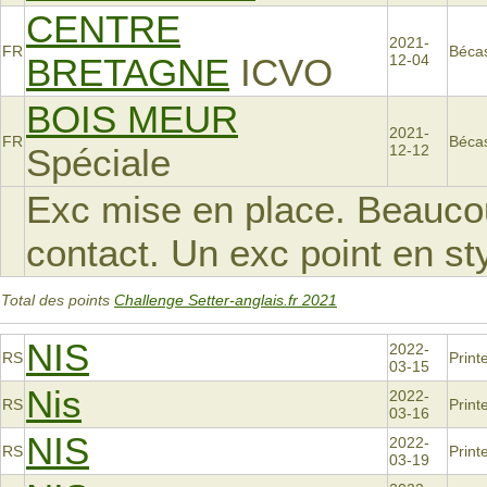
CENTRE
2021-
FR
Béca
BRETAGNE
ICVO
12-04
BOIS MEUR
2021-
FR
Béca
Spéciale
12-12
Exc mise en place. Beaucou
contact. Un exc point en st
Total des points
Challenge Setter-anglais.fr 2021
NIS
2022-
RS
Prin
03-15
Nis
2022-
RS
Prin
03-16
NIS
2022-
RS
Prin
03-19