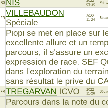
NIS
2022-
RS
Prin
03-20
VILLEBAUDON
2022-
FR
Béca
Spéciale
11-24
Piopi se met en place sur l
excellente allure et un temp
parcours, il s'assure un exc
expression de race. SEF 
dans l'exploration du terrai
sans résultat le prive du C
TREGARVAN
ICVO
2022-
FR
Béca
11-26
Parcours dans la note du c