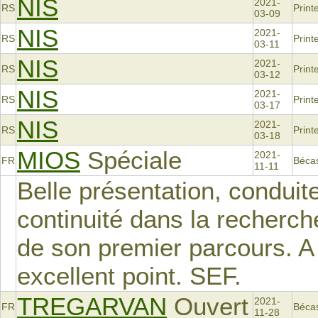
NIS
2021-
RS
Prin
03-09
NIS
2021-
RS
Prin
03-11
NIS
2021-
RS
Prin
03-12
NIS
2021-
RS
Prin
03-17
NIS
2021-
RS
Prin
03-18
MIOS
Spéciale
2021-
FR
Béca
11-11
Belle présentation, conduit
continuité dans la recherch
de son premier parcours. A 
excellent point. SEF.
TREGARVAN
Ouvert
2021-
FR
Béca
11-28