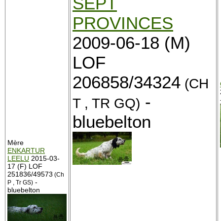
SEPT
PROVINCES
2009-06-18 (M)
LOF
206858/34324
(CH
-
T , TR GQ)
bluebelton
Mère
ENKARTUR
LEELU
2015-03-
17 (F) LOF
251836/49573
(Ch
-
P , Tr GS)
bluebelton