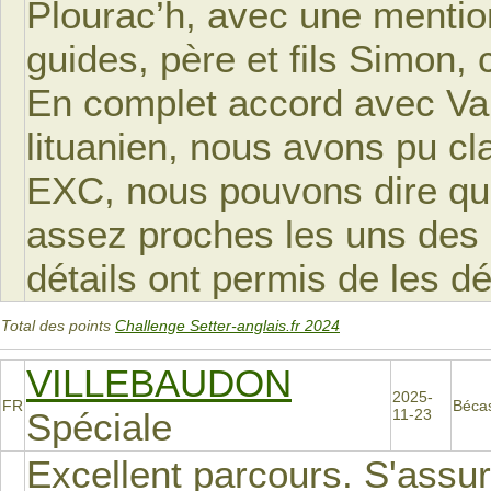
Plourac’h, avec une mention
guides, père et fils Simon, 
En complet accord avec Val
lituanien, nous avons pu cl
EXC, nous pouvons dire que
assez proches les uns des
détails ont permis de les d
Total des points
Challenge Setter-anglais.fr 2024
VILLEBAUDON
2025-
FR
Béca
Spéciale
11-23
Excellent parcours. S'assu