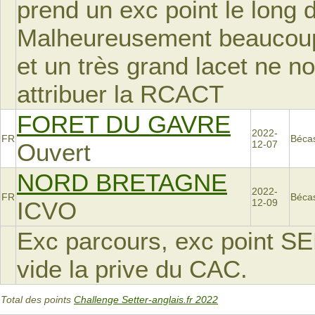
prend un exc point le long 
Malheureusement beaucoup 
et un très grand lacet ne n
attribuer la RCACT
FORET DU GAVRE
2022-
FR
Béca
Ouvert
12-07
NORD BRETAGNE
2022-
FR
Béca
ICVO
12-09
Exc parcours, exc point SEF
vide la prive du CAC.
Total des points
Challenge Setter-anglais.fr 2022