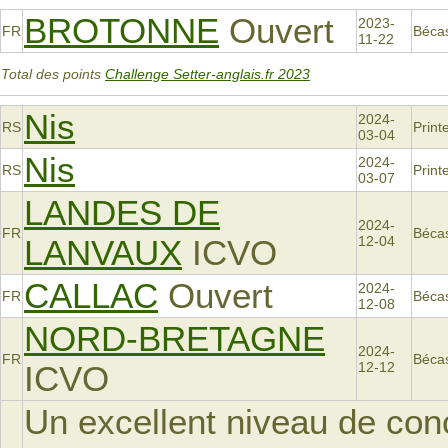
BROTONNE
Ouvert
2023-
FR
Béca
11-22
Total des points
Challenge Setter-anglais.fr 2023
Nis
2024-
RS
Prin
03-04
Nis
2024-
RS
Prin
03-07
LANDES DE
2024-
FR
Béca
LANVAUX
ICVO
12-04
CALLAC
Ouvert
2024-
FR
Béca
12-08
NORD-BRETAGNE
2024-
FR
Béca
ICVO
12-12
Un excellent niveau de co