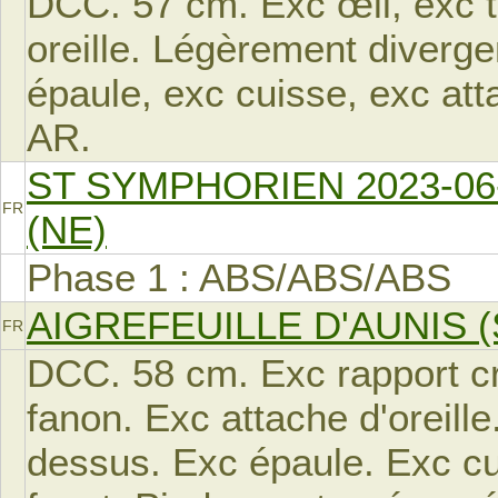
DCC. 57 cm. Exc œil, exc tru
oreille. Légèrement diverge
épaule, exc cuisse, exc atta
AR.
ST SYMPHORIEN 2023-06
FR
(NE)
Phase 1 : ABS/ABS/ABS
AIGREFEUILLE D'AUNIS (
FR
DCC. 58 cm. Exc rapport cr
fanon. Exc attache d'oreille
dessus. Exc épaule. Exc cu