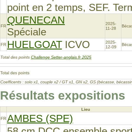
point en 2 temps, SEF. Te
QUENECAN
2025-
FR
Béca
Spéciale
11-28
HUELGOAT
ICVO
2025-
FR
Béca
12-09
Total des points
Challenge Setter-anglais.fr 2025
Total des points
Coefficents : solo x1, couple x2 / GT x1, GN x2, GS (bécasse, bécas
Résultats expositions
Lieu
AMBES (SPE)
FR
58 cm DCC ensemble sportif