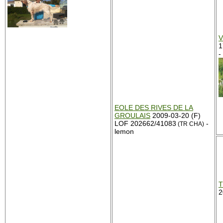
V
1
-
EOLE DES RIVES DE LA
GROULAIS
2009-03-20 (F)
LOF 202662/41083
-
(TR CHA)
lemon
T
2