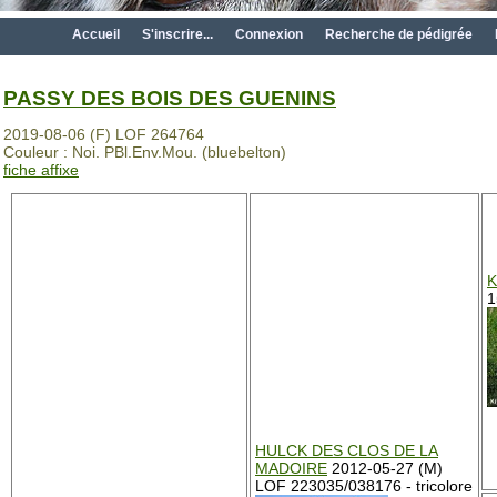
Accueil
S'inscrire...
Connexion
Recherche de pédigrée
PASSY DES BOIS DES GUENINS
2019-08-06 (F) LOF 264764
Couleur : Noi. PBl.Env.Mou. (bluebelton)
fiche affixe
K
1
HULCK DES CLOS DE LA
MADOIRE
2012-05-27 (M)
LOF 223035/038176 - tricolore