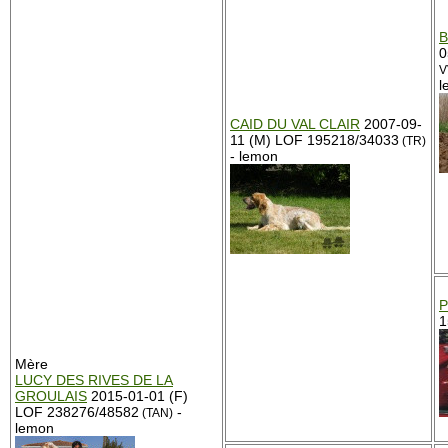
B
0
V
l
CAID DU VAL CLAIR
2007-09-
11 (M) LOF 195218/34033
(TR)
- lemon
P
1
Mère
LUCY DES RIVES DE LA
GROULAIS
2015-01-01 (F)
LOF 238276/48582
-
(TAN)
lemon