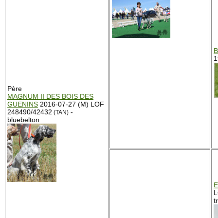
B
1
Père
MAGNUM II DES BOIS DES
GUENINS
2016-07-27 (M) LOF
248490/42432
-
(TAN)
bluebelton
E
L
t