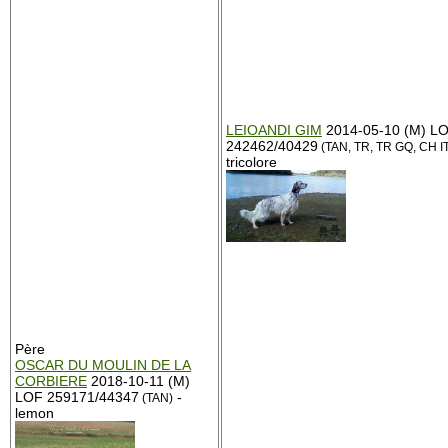
LEIOANDI GIM
2014-05-10 (M) L
242462/40429
(TAN, TR, TR GQ, CH I
tricolore
Père
OSCAR DU MOULIN DE LA
CORBIERE
2018-10-11 (M)
LOF 259171/44347
-
(TAN)
lemon