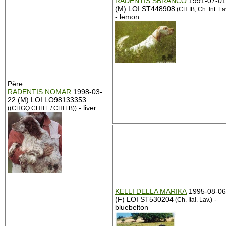
RADENTIS SBRANCO
1991-07-01
(M) LOI ST448908
(CH IB, Ch. Int. La
- lemon
Père
RADENTIS NOMAR
1998-03-
22 (M) LOI LO98133353
- liver
((CHGQ CHITF / CHIT.B))
KELLI DELLA MARIKA
1995-08-06
(F) LOI ST530204
-
(Ch. Ital. Lav.)
bluebelton