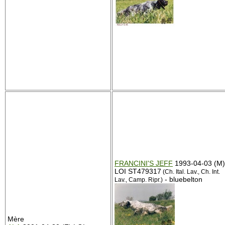
FRANCINI'S JEFF
1993-04-03 (M)
LOI ST479317
(Ch. Ital. Lav., Ch. Int.
- bluebelton
Lav., Camp. Ripr.)
Mère