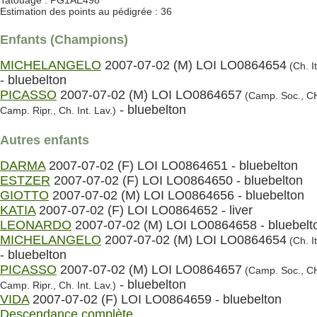
Tatouage : PG1AE498
Estimation des points au pédigrée : 36
Enfants (Champions)
MICHELANGELO
2007-07-02 (M) LOI LO0864654
(Ch. It
- bluebelton
PICASSO
2007-07-02 (M) LOI LO0864657
(Camp. Soc., C
- bluebelton
Camp. Ripr., Ch. Int. Lav.)
Autres enfants
DARMA
2007-07-02 (F) LOI LO0864651 - bluebelton
ESTZER
2007-07-02 (F) LOI LO0864650 - bluebelton
GIOTTO
2007-07-02 (M) LOI LO0864656 - bluebelton
KATIA
2007-07-02 (F) LOI LO0864652 - liver
LEONARDO
2007-07-02 (M) LOI LO0864658 - bluebelt
MICHELANGELO
2007-07-02 (M) LOI LO0864654
(Ch. It
- bluebelton
PICASSO
2007-07-02 (M) LOI LO0864657
(Camp. Soc., C
- bluebelton
Camp. Ripr., Ch. Int. Lav.)
VIDA
2007-07-02 (F) LOI LO0864659 - bluebelton
Descendance complète...