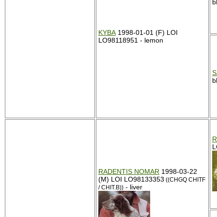
b
KYBA
1998-01-01 (F) LOI
LO98118951 - lemon
S
b
R
L
RADENTIS NOMAR
1998-03-22
(M) LOI LO98133353
((CHGQ CHITF
- liver
/ CHIT.B))