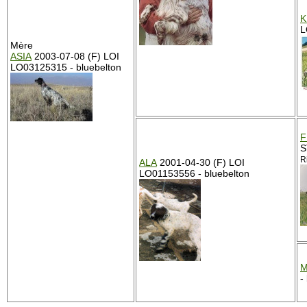
K
L
Mère
ASIA
2003-07-08 (F) LOI
LO03125315 - bluebelton
F
S
Ri
ALA
2001-04-30 (F) LOI
LO01153556 - bluebelton
M
-