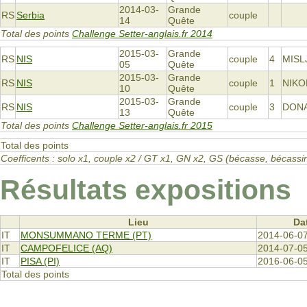
2014-03-
Grande
RS
Serbia
couple
14
Quête
Total des points
Challenge Setter-anglais.fr 2014
2015-03-
Grande
RS
NIS
couple
4
MISL
05
Quête
2015-03-
Grande
RS
NIS
couple
1
NIKO
10
Quête
2015-03-
Grande
RS
NIS
couple
3
DONA
13
Quête
Total des points
Challenge Setter-anglais.fr 2015
Total des points
Coefficents : solo x1, couple x2 / GT x1, GN x2, GS (bécasse, bécas
Résultats expositions
Lieu
Da
IT
MONSUMMANO TERME (PT)
2014-06-0
IT
CAMPOFELICE (AQ)
2014-07-0
IT
PISA (PI)
2016-06-0
Total des points