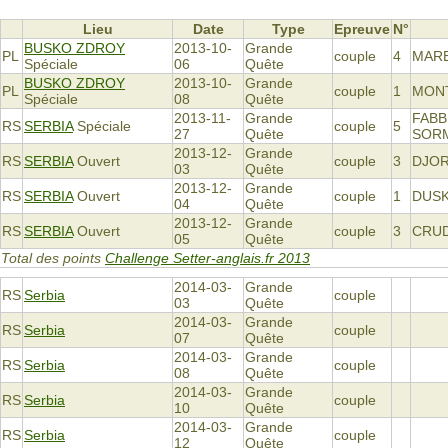
Lieu
Date
Type
Epreuve
N°
BUSKO ZDROY
2013-10-
Grande
PL
couple
4
MARE
Spéciale
06
Quête
BUSKO ZDROY
2013-10-
Grande
PL
couple
1
MONT
Spéciale
08
Quête
2013-11-
Grande
FABB
RS
SERBIA
Spéciale
couple
5
27
Quête
SOR
2013-12-
Grande
RS
SERBIA
Ouvert
couple
3
DJOR
03
Quête
2013-12-
Grande
RS
SERBIA
Ouvert
couple
1
DUSK
04
Quête
2013-12-
Grande
RS
SERBIA
Ouvert
couple
3
CRUD
05
Quête
Total des points
Challenge Setter-anglais.fr 2013
2014-03-
Grande
RS
Serbia
couple
03
Quête
2014-03-
Grande
RS
Serbia
couple
07
Quête
2014-03-
Grande
RS
Serbia
couple
08
Quête
2014-03-
Grande
RS
Serbia
couple
10
Quête
2014-03-
Grande
RS
Serbia
couple
12
Quête