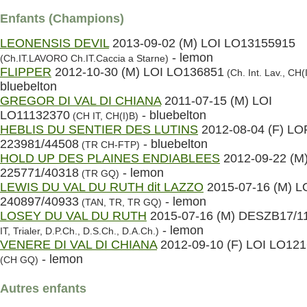
Enfants (Champions)
LEONENSIS DEVIL
2013-09-02 (M) LOI LO13155915
- lemon
(Ch.IT.LAVORO Ch.IT.Caccia a Starne)
FLIPPER
2012-10-30 (M) LOI LO136851
(Ch. Int. Lav., CH(
bluebelton
GREGOR DI VAL DI CHIANA
2011-07-15 (M) LOI
LO11132370
- bluebelton
(CH IT, CH(I)B)
HEBLIS DU SENTIER DES LUTINS
2012-08-04 (F) LO
223981/44508
- bluebelton
(TR CH-FTP)
HOLD UP DES PLAINES ENDIABLEES
2012-09-22 (M
225771/40318
- lemon
(TR GQ)
LEWIS DU VAL DU RUTH dit LAZZO
2015-07-16 (M) L
240897/40933
- lemon
(TAN, TR, TR GQ)
LOSEY DU VAL DU RUTH
2015-07-16 (M) DESZB17/1
- lemon
IT, Trialer, D.P.Ch., D.S.Ch., D.A.Ch.)
VENERE DI VAL DI CHIANA
2012-09-10 (F) LOI LO12
- lemon
(CH GQ)
Autres enfants