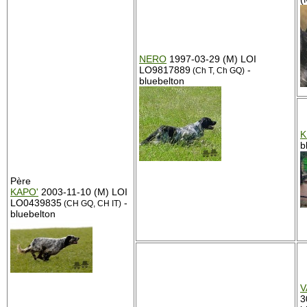
NERO
1997-03-29 (M) LOI
LO9817889
-
(Ch T, Ch GQ)
bluebelton
K
b
Père
KAPO'
2003-11-10 (M) LOI
LO0439835
-
(CH GQ, CH IT)
bluebelton
V
3