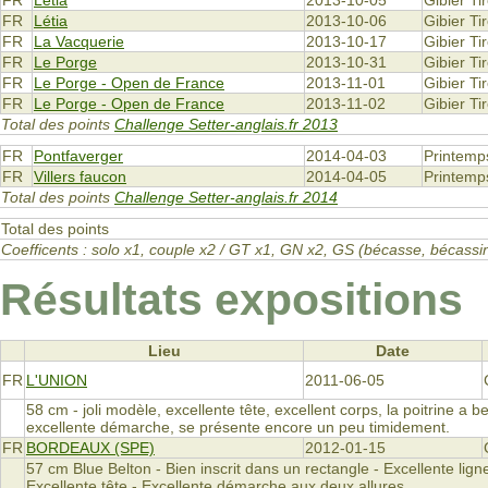
FR
Létia
2013-10-05
Gibier Ti
FR
Létia
2013-10-06
Gibier Ti
FR
La Vacquerie
2013-10-17
Gibier Ti
FR
Le Porge
2013-10-31
Gibier Ti
FR
Le Porge - Open de France
2013-11-01
Gibier Ti
FR
Le Porge - Open de France
2013-11-02
Gibier Ti
Total des points
Challenge Setter-anglais.fr 2013
FR
Pontfaverger
2014-04-03
Printemp
FR
Villers faucon
2014-04-05
Printemp
Total des points
Challenge Setter-anglais.fr 2014
Total des points
Coefficents : solo x1, couple x2 / GT x1, GN x2, GS (bécasse, bécas
Résultats expositions
Lieu
Date
FR
L'UNION
2011-06-05
58 cm - joli modèle, excellente tête, excellent corps, la poitrine a 
excellente démarche, se présente encore un peu timidement.
FR
BORDEAUX (SPE)
2012-01-15
57 cm Blue Belton - Bien inscrit dans un rectangle - Excellente lign
Excellente tête - Excellente démarche aux deux allures.