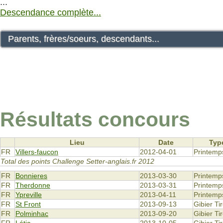
...
Descendance complète...
Parents, frères/soeurs, descendants...
Résultats concours
Lieu
Date
Typ
FR
Villers-faucon
2012-04-01
Printemp
Total des points Challenge Setter-anglais.fr 2012
FR
Bonnieres
2013-03-30
Printemp
FR
Therdonne
2013-03-31
Printemp
FR
Ypreville
2013-04-11
Printemp
FR
St Front
2013-09-13
Gibier Ti
FR
Polminhac
2013-09-20
Gibier Ti