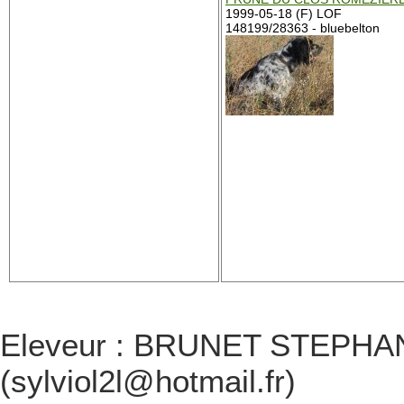
1999-05-18 (F) LOF
148199/28363 - bluebelton
Eleveur : BRUNET STEPHANE 
(sylviol2l@hotmail.fr)