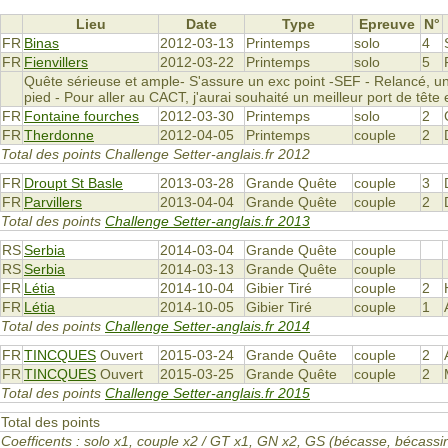
Lieu
Date
Type
Epreuve
N°
FR
Binas
2012-03-13
Printemps
solo
4
FR
Fienvillers
2012-03-22
Printemps
solo
5
Quête sérieuse et ample- S'assure un exc point -SEF - Relancé, un e
pied - Pour aller au CACT, j'aurai souhaité un meilleur port de tête 
FR
Fontaine fourches
2012-03-30
Printemps
solo
2
FR
Therdonne
2012-04-05
Printemps
couple
2
Total des points Challenge Setter-anglais.fr 2012
FR
Droupt St Basle
2013-03-28
Grande Quête
couple
3
FR
Parvillers
2013-04-04
Grande Quête
couple
2
Total des points
Challenge Setter-anglais.fr 2013
RS
Serbia
2014-03-04
Grande Quête
couple
RS
Serbia
2014-03-13
Grande Quête
couple
FR
Létia
2014-10-04
Gibier Tiré
couple
2
FR
Létia
2014-10-05
Gibier Tiré
couple
1
Total des points
Challenge Setter-anglais.fr 2014
FR
TINCQUES
Ouvert
2015-03-24
Grande Quête
couple
2
FR
TINCQUES
Ouvert
2015-03-25
Grande Quête
couple
2
Total des points
Challenge Setter-anglais.fr 2015
Total des points
Coefficents : solo x1, couple x2 / GT x1, GN x2, GS (bécasse, bécas