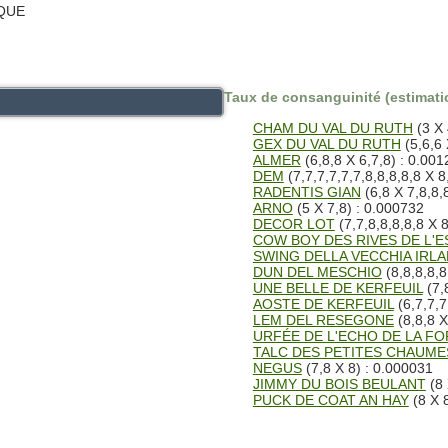
EQUE
Taux de consanguinité (estimatio
CHAM DU VAL DU RUTH
(3 X 
GEX DU VAL DU RUTH
(5,6,6 
ALMER
(6,8,8 X 6,7,8) : 0.00
DEM
(7,7,7,7,7,7,8,8,8,8,8 X 8
RADENTIS GIAN
(6,8 X 7,8,8,
ARNO
(5 X 7,8) : 0.000732
DECOR LOT
(7,7,8,8,8,8,8 X 
COW BOY DES RIVES DE L'
SWING DELLA VECCHIA IRL
DUN DEL MESCHIO
(8,8,8,8,8
UNE BELLE DE KERFEUIL
(7,
AOSTE DE KERFEUIL
(6,7,7,7
LEM DEL RESEGONE
(8,8,8 X
URFÉE DE L'ECHO DE LA F
TALC DES PETITES CHAUME
NEGUS
(7,8 X 8) : 0.000031
JIMMY DU BOIS BEULANT
(8 
PUCK DE COAT AN HAY
(8 X 