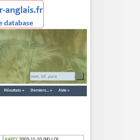
Résultats »
Derniers... »
Aide »
KAPO'
2003-11-10 (M) LOI