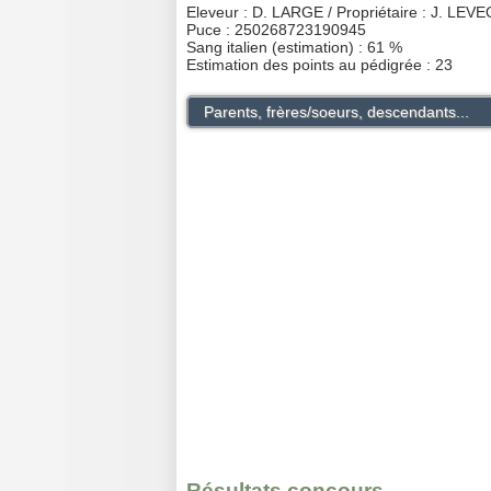
Eleveur : D. LARGE / Propriétaire : J. LEV
Puce : 250268723190945
Sang italien (estimation) : 61 %
Estimation des points au pédigrée : 23
Parents, frères/soeurs, descendants...
Résultats concours