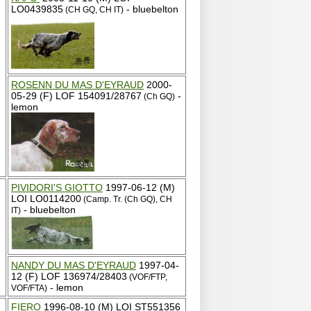
LO0439835
- bluebelton
(CH GQ, CH IT)
ROSENN DU MAS D'EYRAUD
2000-
05-29 (F) LOF 154091/28767
-
(Ch GQ)
lemon
PIVIDORI'S GIOTTO
1997-06-12 (M)
LOI LO0114200
(Camp. Tr. (Ch GQ), CH
- bluebelton
IT)
NANDY DU MAS D'EYRAUD
1997-04-
12 (F) LOF 136974/28403
(VOF/FTP,
- lemon
VOF/FTA)
FIERO
1996-08-10 (M) LOI ST551356