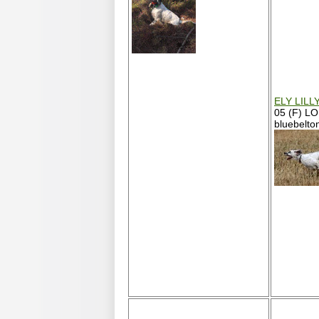
ELY LIL
05 (F) L
bluebelto