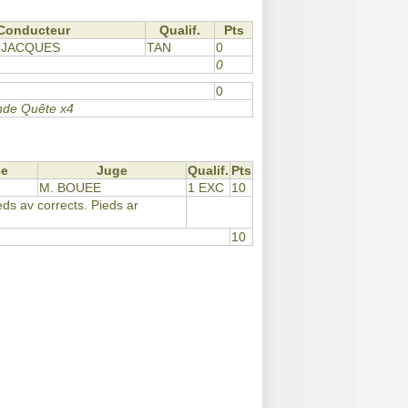
Conducteur
Qualif.
Pts
 JACQUES
TAN
0
0
0
ande Quête x4
se
Juge
Qualif.
Pts
M. BOUEE
1 EXC
10
eds av corrects. Pieds ar
10