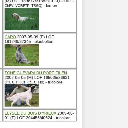
(M) LOF 189877/31382
(CHGQ -CHITF -
- lemon
ChFV -VOF/FTP -TRGQ)
CARO
2007-05-09 (F) LOF
191249/37345 - bluebelton
TCHE GUEVARA DU PORT FILEN
2002-05-05 (M) LOF 165035/26631
- tricolore
(TR, CH T, CH CS, CH IB)
ELYSEE DU BOIS D'YRIEUX
2009-06-
01 (F) LOF 204453/40624 - tricolore