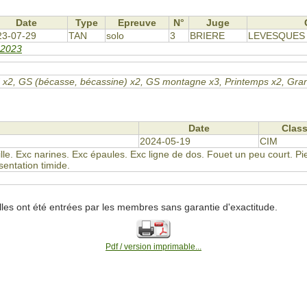
Date
Type
Epreuve
N°
Juge
23-07-29
TAN
solo
3
BRIERE
LEVESQUES
 2023
 GN x2, GS (bécasse, bécassine) x2, GS montagne x3, Printemps x2, Gr
Date
Clas
2024-05-19
CIM
ille. Exc narines. Exc épaules. Exc ligne de dos. Fouet un peu court. Pi
entation timide.
lles ont été entrées par les membres sans garantie d'exactitude.
Pdf / version imprimable...