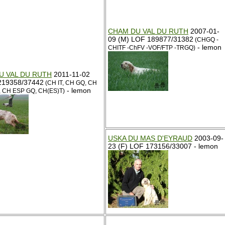
CHAM DU VAL DU RUTH
2007-01-
09 (M) LOF 189877/31382
(CHGQ -
- lemon
CHITF -ChFV -VOF/FTP -TRGQ)
U VAL DU RUTH
2011-11-02
219358/37442
(CH IT, CH GQ, CH
- lemon
, CH ESP GQ, CH(ES)T)
USKA DU MAS D'EYRAUD
2003-09-
23 (F) LOF 173156/33007 - lemon