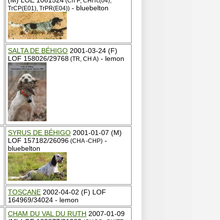
(M) LOE 1061524
(Ch P, CHITc(04),
- bluebelton
TrCP(E01), TrPR(E04))
SALTA DE BÉHIGO
2001-03-24 (F)
LOF 158026/29768
- lemon
(TR, CH A)
SYRUS DE BÉHIGO
2001-01-07 (M)
LOF 157182/26096
-
(CHA -CHP)
bluebelton
-
TOSCANE
2002-04-02 (F) LOF
164969/34024 - lemon
CHAM DU VAL DU RUTH
2007-01-09