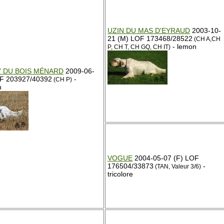
UZIN DU MAS D'EYRAUD
2003-10-
21 (M) LOF 173468/28522
(CH A,CH
- lemon
P, CH T, CH GQ, CH IT)
LY DU BOIS MÉNARD
2009-06-
OF 203927/40392
-
(CH P)
n
VOGUE
2004-05-07 (F) LOF
176504/33873
-
(TAN, Valeur 3/6)
tricolore