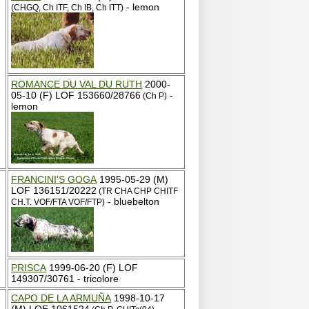
- lemon
(CHGQ, Ch ITF, Ch IB, Ch ITT)
ROMANCE DU VAL DU RUTH
2000-
05-10 (F) LOF 153660/28766
-
(Ch P)
lemon
FRANCINI'S GOGA
1995-05-29 (M)
LOF 136151/20222
(TR CHA CHP CHITF
- bluebelton
CH.T. VOF/FTA VOF/FTP)
PRISCA
1999-06-20 (F) LOF
149307/30761 - tricolore
CAPO DE LA ARMUÑA
1998-10-17