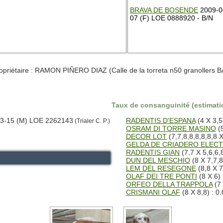
BRAVA DE BOSENDE
2009-0
07 (F) LOE 0888920 - B/N
priétaire : RAMON PIÑERO DIAZ (Calle de la torreta n50 granollers
Taux de consanguinité (estimatio
3-15 (M) LOE 2262143
RADENTIS D'ESPANA
(4 X 3,5
(Trialer C. P.)
OSRAM DI TORRE MASINO
(5
DECOR LOT
(7,7,8,8,8,8,8,8 X
GELDA DE CRIADERO ELECT
RADENTIS GIAN
(7,7 X 5,6,6,
DUN DEL MESCHIO
(8 X 7,7,8
LEM DEL RESEGONE
(8,8 X 7
OLAF DEI TRE PONTI
(8 X 6)
ORFEO DELLA TRAPPOLA
(7 
CRISMANI OLAF
(8 X 8,8) : 0