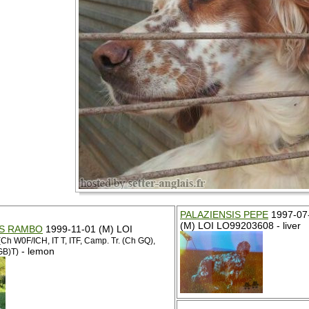
PALAZIENSIS PEPE
1997-07
(M) LOI LO99203608 - liver
IS RAMBO
1999-11-01 (M) LOI
Ch W0F/ICH, IT T, ITF, Camp. Tr. (Ch GQ),
- lemon
GB)T)