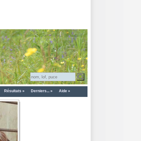
Résultats »
Derniers... »
Aide »