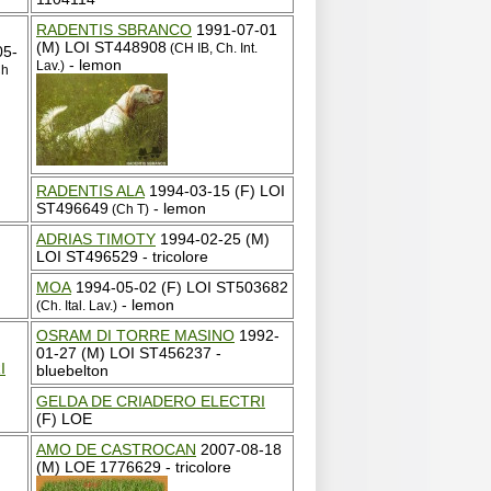
RADENTIS SBRANCO
1991-07-01
(M) LOI ST448908
(CH IB, Ch. Int.
05-
- lemon
Lav.)
Ch
RADENTIS ALA
1994-03-15 (F) LOI
ST496649
- lemon
(Ch T)
ADRIAS TIMOTY
1994-02-25 (M)
LOI ST496529 - tricolore
MOA
1994-05-02 (F) LOI ST503682
- lemon
(Ch. Ital. Lav.)
OSRAM DI TORRE MASINO
1992-
01-27 (M) LOI ST456237 -
I
bluebelton
GELDA DE CRIADERO ELECTRI
(F) LOE
AMO DE CASTROCAN
2007-08-18
(M) LOE 1776629 - tricolore