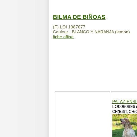
BILMA DE BIÑOAS
(F) LOI 1987677
Couleur : BLANCO Y NARANJA (lemon)
fiche affixe
PALAZIENS
LO0060896
(
CH(ES)T, CH(