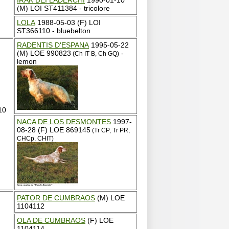
IRAK DEI LADERCHI
1990-01-10
(M) LOI ST411384 - tricolore
LOLA
1988-05-03 (F) LOI
ST366110 - bluebelton
RADENTIS D'ESPANA
1995-05-22
(M) LOE 990823
-
(Ch IT B, Ch GQ)
lemon
10
NACA DE LOS DESMONTES
1997-
08-28 (F) LOE 869145
(Tr CP, Tr PR,
CHCp, CHIT)
PATOR DE CUMBRAOS
(M) LOE
1104112
OLA DE CUMBRAOS
(F) LOE
1104114