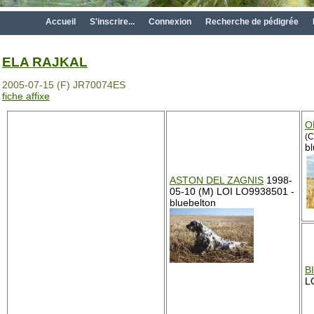
Accueil
S'inscrire...
Connexion
Recherche de pédigrée
ELA RAJKAL
2005-07-15 (F) JR70074ES
fiche affixe
O
(C
b
ASTON DEL ZAGNIS
1998-
05-10 (M) LOI LO9938501 -
bluebelton
B
L