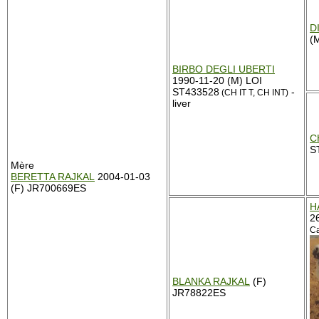
D
(
BIRBO DEGLI UBERTI
1990-11-20 (M) LOI
ST433528
-
(CH IT T, CH INT)
liver
C
S
Mère
BERETTA RAJKAL
2004-01-03
(F) JR700669ES
H
2
Ca
BLANKA RAJKAL
(F)
JR78822ES