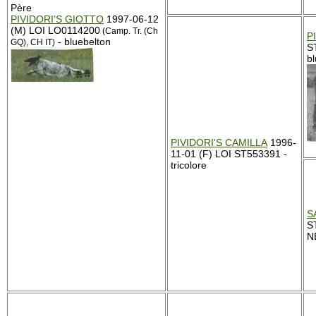
Père
PIVIDORI'S GIOTTO
1997-06-12
(M) LOI LO0114200
(Camp. Tr. (Ch
P
- bluebelton
GQ), CH IT)
S
b
PIVIDORI'S CAMILLA
1996-
11-01 (F) LOI ST553391 -
tricolore
S
S
N