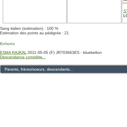
S
L
Sang italien (estimation) : 100 %
Estimation des points au pédigrée : 21
Enfants
ESMA RAJKAL
2011-05-05 (F) JR703663ES - bluebelton
Descendance complète...
Parents, frères/soeurs, descendants...