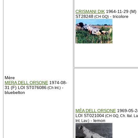
CRISMANI DIK
1964-11-29 (M)
ST28248
- tricolore
(CH GQ)
Mère
MERA DELL ORSONE
1974-08-
31 (F) LOI ST076086
-
(Ch Int.)
bluebelton
MÉA DELL ORSONE
1969-05-2
LOI ST021004
(CH GQ, Ch. Ital. La
- lemon
Int. Lav.)