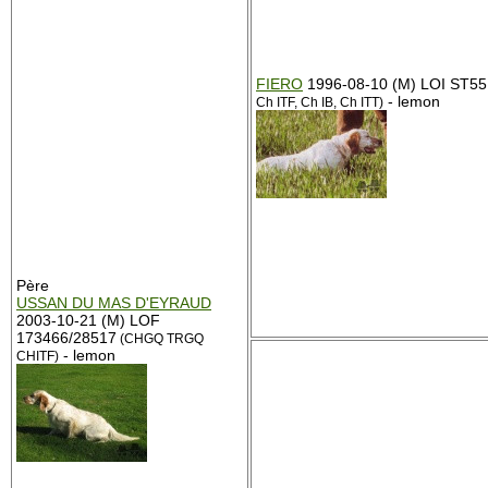
FIERO
1996-08-10 (M) LOI ST5
- lemon
Ch ITF, Ch IB, Ch ITT)
Père
USSAN DU MAS D'EYRAUD
2003-10-21 (M) LOF
173466/28517
(CHGQ TRGQ
- lemon
CHITF)