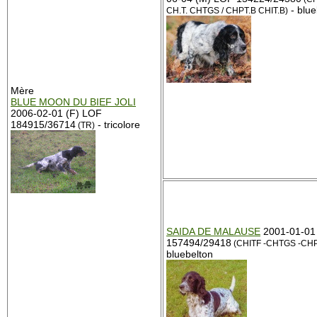
- blue
CH.T. CHTGS / CHPT.B CHIT.B)
Mère
BLUE MOON DU BIEF JOLI
2006-02-01 (F) LOF
184915/36714
- tricolore
(TR)
SAIDA DE MALAUSE
2001-01-01
157494/29418
(CHITF -CHTGS -CHP
bluebelton