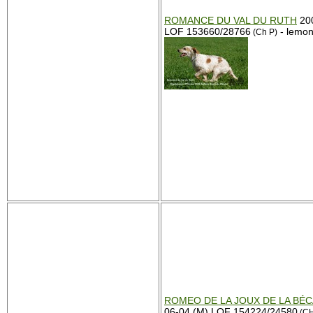
ROMANCE DU VAL DU RUTH
200
LOF 153660/28766
- lemo
(Ch P)
ROMEO DE LA JOUX DE LA BÉ
06-04 (M) LOF 154224/24580
(CH