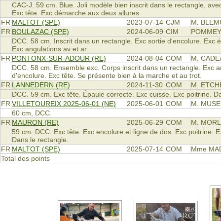
CAC-J. 59 cm. Blue. Joli modèle bien inscrit dans le rectangle, av
Exc tête. Exc démarche aux deux allures.
FR
MALTOT (SPE)
2023-07-14
CJM
M. BLEM
FR
BOULAZAC (SPE)
2024-06-09
CIM
POMME
DCC. 58 cm. Inscrit dans un rectangle. Exc sortie d'encolure. Exc é
Exc angulations av et ar.
FR
PONTONX-SUR-ADOUR (RE)
2024-08-04
COM
M. CADE
DCC. 58 cm. Ensemble exc. Corps inscrit dans un rectangle. Exc an
d'encolure. Exc tête. Se présente bien à la marche et au trot.
FR
LANNEDERN (RE)
2024-11-30
COM
M. ETCH
DCC. 59 cm. Exc tête. Épaule correcte. Exc cuisse. Exc poitrine. 
FR
VILLETOUREIX 2025-06-01 (NE)
2025-06-01
COM
M. MUSE
60 cm, DCC.
FR
MAURON (RE)
2025-06-29
COM
M. MORL
59 cm. DCC. Exc tête. Exc encolure et ligne de dos. Exc poitrine
Dans le rectangle.
FR
MALTOT (SPE)
2025-07-14
COM
Mme MA
Total des points