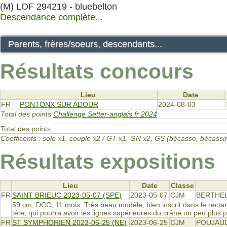
(M) LOF 294219 - bluebelton
Descendance complète...
Parents, frères/soeurs, descendants...
Résultats concours
Lieu
Date
FR
PONTONX SUR ADOUR
2024-08-03
Total des points
Challenge Setter-anglais.fr 2024
Total des points
Coefficents : solo x1, couple x2 / GT x1, GN x2, GS (bécasse, bécas
Résultats expositions
Lieu
Date
Classe
FR
SAINT BRIEUC 2023-05-07 (SPE)
2023-05-07
CJM
BERTHE
59 cm, DCC, 11 mois. Très beau modèle, bien inscrit dans le rectan
tête, qui pourra avoir les lignes supérieures du crâne un peu plus
FR
ST SYMPHORIEN 2023-06-25 (NE)
2023-06-25
CJM
POUJAUD