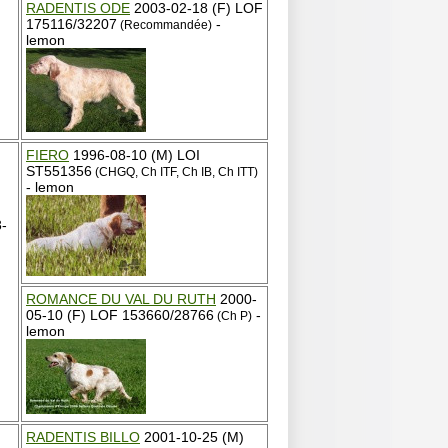
RADENTIS ODE
2003-02-18 (F) LOF
175116/32207
-
(Recommandée)
lemon
FIERO
1996-08-10 (M) LOI
ST551356
(CHGQ, Ch ITF, Ch IB, Ch ITT)
- lemon
-
ROMANCE DU VAL DU RUTH
2000-
05-10 (F) LOF 153660/28766
-
(Ch P)
lemon
RADENTIS BILLO
2001-10-25 (M)