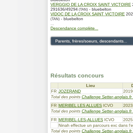
VERGGIO DE LA CROIX SAINT VICTOIRE
291636/49294
- bluebelton
(TAN)
VIDOC DE LA CROIX SAINT VICTOIRE
202
- bluebelton
(TAN)
...
Descendance complète...
Parents, frères/soeurs, descendants...
Résultats concours
Lieu
FR
JOZERAND
2019
Total des points
Challenge Setter-anglais.fr
FR
MERIBEL LES ALLUES
ICVO
2023
Total des points
Challenge Setter-anglais.fr
FR
MERIBEL-LES-ALLUES
ICVO
2025
Ninah effectue un parcours exc dans l'en
Total des points
Challenge Setter-anglais.fr