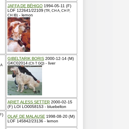
JAFFA DE BÉHIGO
1994-05-11 (F)
LOF 122641/22109
(TR, CH A, CH P,
- lemon
CH IB)
GIBELTARIK BORIS
2000-12-14 (M)
GKC02014
- liver
(Ch T GQ)
HA
ARIET ALESS SETTER
2000-02-15
(F) LOI LO0058153 - bluebelton
F)
OLAF DE MALAUSE
1998-08-20 (M)
LOF 145842/23136 - lemon