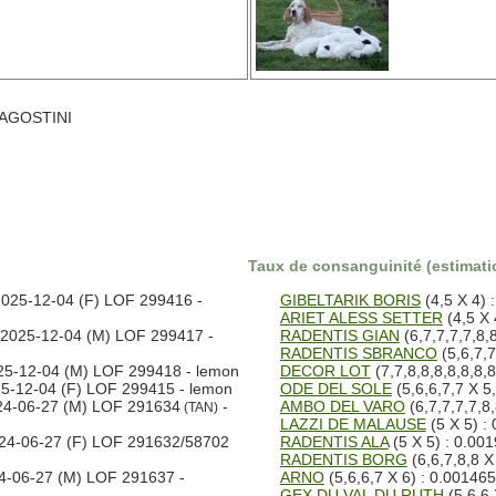
L AGOSTINI
Taux de consanguinité (estimatio
025-12-04 (F) LOF 299416 -
GIBELTARIK BORIS
(4,5 X 4) 
ARIET ALESS SETTER
(4,5 X 
2025-12-04 (M) LOF 299417 -
RADENTIS GIAN
(6,7,7,7,7,8,8
RADENTIS SBRANCO
(5,6,7,7
5-12-04 (M) LOF 299418 - lemon
DECOR LOT
(7,7,8,8,8,8,8,8,8
5-12-04 (F) LOF 299415 - lemon
ODE DEL SOLE
(5,6,6,7,7 X 5
4-06-27 (M) LOF 291634
-
AMBO DEL VARO
(6,7,7,7,7,8,
(TAN)
LAZZI DE MALAUSE
(5 X 5) :
24-06-27 (F) LOF 291632/58702
RADENTIS ALA
(5 X 5) : 0.00
RADENTIS BORG
(6,6,7,8,8 X
-06-27 (M) LOF 291637 -
ARNO
(5,6,6,7 X 6) : 0.001465
GEX DU VAL DU RUTH
(5,6,6 