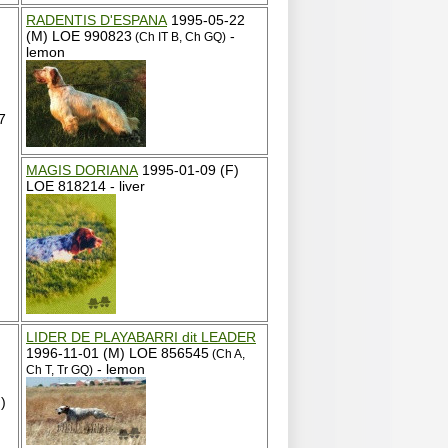
RADENTIS D'ESPANA
1995-05-22
(M) LOE 990823
-
(Ch IT B, Ch GQ)
lemon
7
MAGIS DORIANA
1995-01-09 (F)
LOE 818214 - liver
LIDER DE PLAYABARRI dit LEADER
1996-11-01 (M) LOE 856545
(Ch A,
- lemon
Ch T, Tr GQ)
)