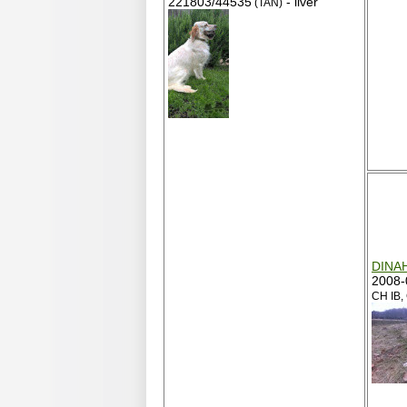
221803/44535
- liver
(TAN)
DINAH
2008-
CH IB