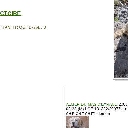
ICTOIRE
 : TAN, TR GQ / Dyspl. : B
ALMER DU MAS D'EYRAUD
2005
05-23 (M) LOF 181352/29977
(CH 
- lemon
CH P, CH T, CH IT)