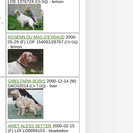
LOE 1376724
- lemon
(Ch GQ)
-
-
)
ROSENN DU MAS D'EYRAUD
2000-
05-29 (F) LOF 154091/28767
(Ch GQ)
- lemon
GIBELTARIK BORIS
2000-12-14 (M)
GKC02014
- liver
(Ch T GQ)
ARIET ALESS SETTER
2000-02-15
(F) LOI LO0058153 - bluebelton