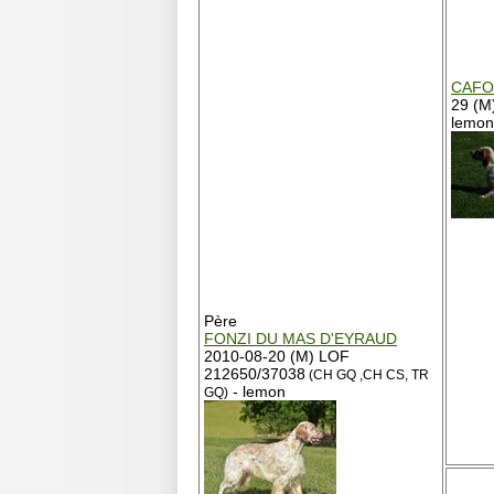
CAFO
29 (M
lemon
Père
FONZI DU MAS D'EYRAUD
2010-08-20 (M) LOF
212650/37038
(CH GQ ,CH CS, TR
- lemon
GQ)