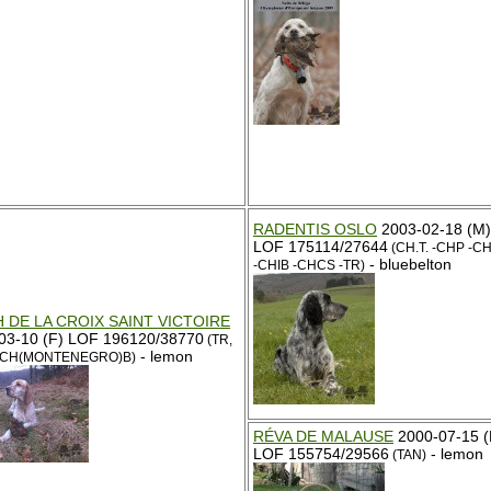
RADENTIS OSLO
2003-02-18 (M)
LOF 175114/27644
(CH.T. -CHP -C
- bluebelton
-CHIB -CHCS -TR)
 DE LA CROIX SAINT VICTOIRE
03-10 (F) LOF 196120/38770
(TR,
- lemon
, CH(MONTENEGRO)B)
RÉVA DE MALAUSE
2000-07-15 (
LOF 155754/29566
- lemon
(TAN)