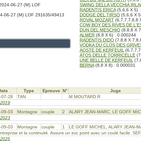
2024-06-27 (M) LOF
SWING DELLA VECCHIA IRL
RADENTIS ERICA
(5,6,6 X 5) 
4-06-27 (M) LOF 291635/49413
DODGE DEL TIRSO
(5,6,6 X 5
ROVAL MOZART
(6,7,7,7,8,8 
COW BOY DES RIVES DE L'
DUN DEL MESCHIO
(8,8,8 X 7
ALMER
(8,8 X 6) : 0.000244
RADENTIS DIDO
(7,8,8 X 7,8,
VODKA DU CLOS DES GRIVE
AOSTE DE KERFEUIL
(6,7,7,7
ATOS DELLE TORRICELLE
(7
UNE BELLE DE KERFEUIL
(7,
BERNA
(8,8 X 8) : 0.000031
Date
Type
Epreuve
N°
Juge
-07-28
TAN
M MOUTARD R
 2019
-09-03
Montagne
couple
2
ALARY JEAN-MARC, LE GOFF MI
 2023
-09-03
Montagne
couple
1
LE GOFF MICHEL, ALARY JEAN-
treprise et la continuité. Assure un exc point avec un coulé facile. SEF
 2025