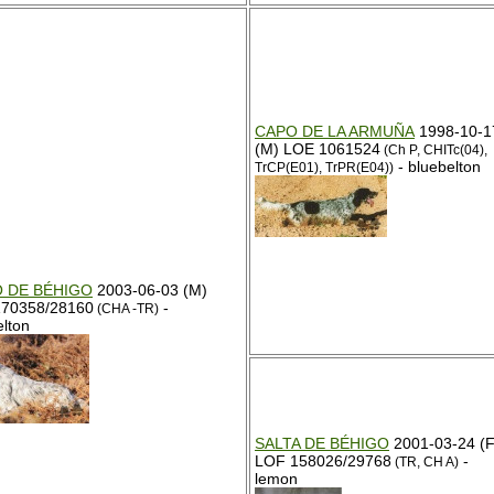
CAPO DE LA ARMUÑA
1998-10-1
(M) LOE 1061524
(Ch P, CHITc(04),
- bluebelton
TrCP(E01), TrPR(E04))
 DE BÉHIGO
2003-06-03 (M)
70358/28160
-
(CHA -TR)
elton
SALTA DE BÉHIGO
2001-03-24 (F
LOF 158026/29768
-
(TR, CH A)
lemon